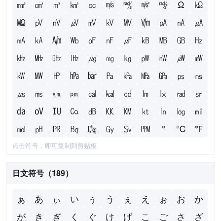
㎣
㎤
㎥
㎦
㏄
㎧
㎮
㎨
㎯
Ω
㏀
㏁
㎴
㎵
㎶
㎷
㎸
㎹
㏞
㎀
㎁
㎂
㎃
㎄
㏟
㏝
㎊
㎋
㎌
㎅
㎆
㎇
㎐
㎑
㎒
㎓
㎔
㎍
㎎
㎏
㎺
㎻
㎼
㎽
㎾
㎿
㏋
㍱
㍴
㎩
㎪
㎫
㎬
㎰
㎱
㎲
㎳
㏂
㏘
㎈
㎉
㏅
㏐
㏓
㎭
㏛
㍲
㍵
㍺
㏇
㏈
㏍
㏎
㏏
㏑
㏒
㏕
㏖
㏗
㏚
㏃
㏆
㏉
㏜
㏙
°
℃
℉
点击符号，即可复制到剪贴板
日文符号（189）
ぁ
あ
ぃ
い
ぅ
う
ぇ
え
ぉ
お
か
が
き
ぎ
く
ぐ
け
げ
こ
ご
さ
ざ