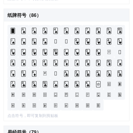
纸牌符号（86）
🂠
🂡
🂢
🂣
🂤
🂥
🂦
🂧
🂨
🂩
🂪
🂫
🂬
🂭
🂮
🂯
🂰
🂱
🂲
🂳
🂴
🂵
🂶
🂷
🂸
🂹
🂺
🂻
🂼
🂽
🂾
🂿
🃀
🃁
🃂
🃃
🃄
🃅
🃆
🃇
🃈
🃉
🃊
🃋
🃌
🃍
🃎
🃏
🃐
🃑
🃒
🃓
🃔
🃕
🃖
🃗
🃘
🃙
🃚
🃛
🃜
🃝
🃞
🃟
🃠
🃡
🃢
🃣
🃤
🃥
🃦
🃧
🃨
🃩
🃪
🃫
🃬
🃭
🃮
🃯
🃰
🃱
🃲
🃳
🃴
🃵
点击符号，即可复制到剪贴板
易经符号（79）