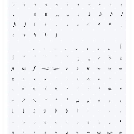
𝅪
𝅫
𝅬
𝆃
𝆄
𝆌
𝆍
𝆎
𝆏
𝆐
𝆑
𝆒
𝆓
𝆔
𝆕
𝆖
𝆗
𝆘
𝆙
𝆚
𝆛
𝆜
𝆝
𝆞
𝆟
𝆠
𝆡
𝆢
𝆣
𝆤
𝆥
𝆦
𝆧
𝆨
𝆩
𝆮
𝆯
𝆰
𝆱
𝆲
𝆶
𝆷
𝆸
𝆹
𝆺
𝆹𝅥
𝆺𝅥
𝆹𝅥𝅮
𝆺𝅥𝅮
𝆹𝅥𝅯
𝆺𝅥𝅯
𝇁
𝇂
𝇃
𝇄
𝇅
𝇆
𝇇
𝇈
𝇉
𝇊
𝇋
𝇌
𝇍
𝇎
𝇏
𝇐
𝇑
𝇒
𝇓
𝇔
𝇕
𝇖
𝇗
𝇘
𝇙
𝇚
𝇛