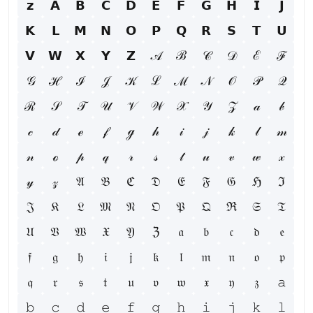
𝘇
𝗔
𝗕
𝗖
𝗗
𝗘
𝗙
𝗚
𝗛
𝗜
𝗝
𝗞
𝗟
𝗠
𝗡
𝗢
𝗣
𝗤
𝗥
𝗦
𝗧
𝗨
𝗩
𝗪
𝗫
𝗬
𝗭
𝒜
ℬ
𝒞
𝒟
ℰ
ℱ
𝒢
ℋ
ℐ
𝒥
𝒦
ℒ
ℳ
𝒩
𝒪
𝒫
𝒬
ℛ
𝒮
𝒯
𝒰
𝒱
𝒲
𝒳
𝒴
𝒵
𝒶
𝒷
𝒸
𝒹
ℯ
𝒻
ℊ
𝒽
𝒾
𝒿
𝓀
𝓁
𝓂
𝓃
ℴ
𝓅
𝓆
𝓇
𝓈
𝓉
𝓊
𝓋
𝓌
𝓍
𝓎
𝓏
𝔄
𝔅
ℭ
𝔇
𝔈
𝔉
𝔊
ℌ
ℑ
𝔍
𝔎
𝔏
𝔐
𝔑
𝔒
𝔓
𝔔
ℜ
𝔖
𝔗
𝔘
𝔙
𝔚
𝔛
𝔜
ℨ
𝔞
𝔟
𝔠
𝔡
𝔢
𝔣
𝔤
𝔥
𝔦
𝔧
𝔨
𝔩
𝔪
𝔫
𝔬
𝔭
𝔮
𝔯
𝔰
𝔱
𝔲
𝔳
𝔴
𝔵
𝔶
𝔷
𝚊
𝚋
𝚌
𝚍
𝚎
𝚏
𝚐
𝚑
𝚒
𝚓
𝚔
𝚕