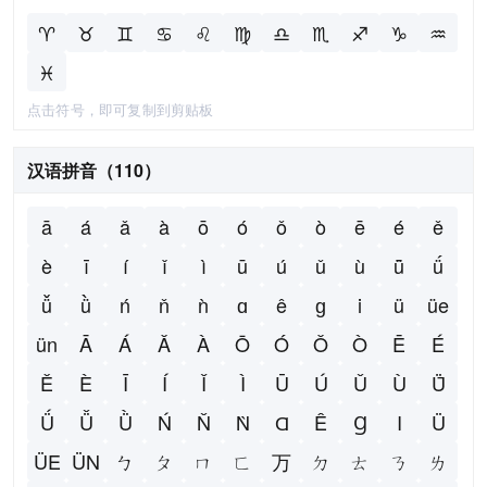
♈
♉
♊
♋
♌
♍
♎
♏
♐
♑
♒
♓
点击符号，即可复制到剪贴板
汉语拼音（110）
ā
á
ǎ
à
ō
ó
ǒ
ò
ē
é
ě
è
ī
í
ǐ
ì
ū
ú
ǔ
ù
ǖ
ǘ
ǚ
ǜ
ń
ň
ǹ
ɑ
ê
ɡ
i
ü
üe
ün
Ā
Á
Ǎ
À
Ō
Ó
Ǒ
Ò
Ē
É
Ě
È
Ī
Í
Ǐ
Ì
Ū
Ú
Ǔ
Ù
Ǖ
Ǘ
Ǚ
Ǜ
Ń
Ň
Ǹ
Ɑ
Ê
Ɡ
I
Ü
ÜE
ÜN
ㄅ
ㄆ
ㄇ
ㄈ
ㄪ
ㄉ
ㄊ
ㄋ
ㄌ