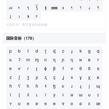
𝇜
𝇝
𝇞
𝇟
𝇠
𝇡
𝇢
𝇣
𝇤
𝇥
𝇦
𝇧
𝇨
𝇩
𝇪
点击符号，即可复制到剪贴板
国际音标（178）
p
b
t
d
ʈ
ɖ
c
ɟ
k
ɡ
q
ɢ
ʔ
m
ɱ
n
ɳ
ɲ
ŋ
ɴ
ʙ
r
ʀ
ⱱ
ɾ
ɽ
ɸ
β
f
v
θ
ð
s
z
ʃ
ʒ
ʂ
ʐ
ç
ʝ
x
ɣ
χ
ʁ
ħ
ʕ
h
ɦ
ɬ
ɮ
ʋ
ɹ
ɻ
j
ɰ
l
ɭ
ʎ
ʟ
i
y
ɨ
ʉ
ɯ
u
ɪ
ʏ
ʊ
e
ø
ɘ
ɵ
ɤ
o
ə
ɛ
œ