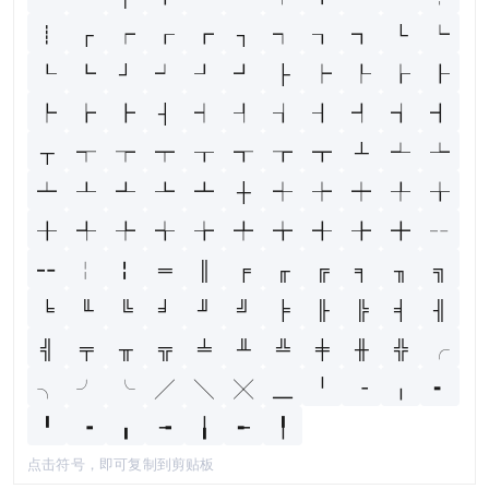
┋
┌
┍
┎
┏
┐
┑
┒
┓
└
┕
┖
┗
┘
┙
┚
┛
├
┝
┞
┟
┠
┡
┢
┣
┤
┥
┦
┧
┨
┩
┪
┫
┬
┭
┮
┯
┰
┱
┲
┳
┴
┵
┶
┷
┸
┹
┺
┻
┼
┽
┾
┿
╀
╁
╂
╃
╄
╅
╆
╇
╈
╉
╊
╋
╌
╍
╎
╏
═
║
╒
╓
╔
╕
╖
╗
╘
╙
╚
╛
╜
╝
╞
╟
╠
╡
╢
╣
╤
╥
╦
╧
╨
╩
╪
╫
╬
╭
╮
╯
╰
╱
╲
╳
╴
╵
╶
╷
╸
╹
╺
╻
╼
╽
╾
╿
点击符号，即可复制到剪贴板