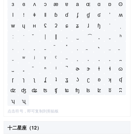
ɜ
ɞ
ʌ
ɔ
æ
ɐ
a
ɶ
ɑ
ɒ
ʘ
ǀ
ǃ
ǂ
ǁ
ɓ
ɗ
ʄ
ɠ
ʛ
ʼ
ʍ
w
ɥ
ʜ
ʢ
ʡ
ɕ
ʑ
ɺ
ɧ
ˈ
ˌ
ː
ˑ
|
‖
.
‿
ʰ
˞
ʷ
ʲ
ˠ
ˤ
ⁿ
ˡ
ɚ
ɝ
ɫ
ɬ
ɷ
ɼ
ɿ
ʅ
ʆ
ʇ
ʓ
ʖ
ʗ
ʚ
ʞ
ʠ
ʣ
ʤ
ʥ
ʦ
ʧ
ʨ
ʩ
ʪ
ʫ
ʬ
ʭ
ʮ
ʯ
点击符号，即可复制到剪贴板
十二星座（12）