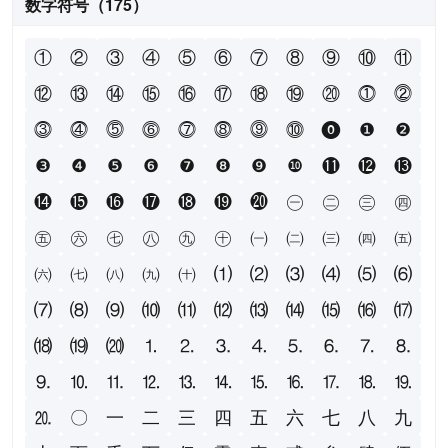
数字符号（175）
①
②
③
④
⑤
⑥
⑦
⑧
⑨
⑩
⑪
⑫
⑬
⑭
⑮
⑯
⑰
⑱
⑲
⑳
⓵
⓶
⓷
⓸
⓹
⓺
⓻
⓼
⓽
⓾
⓿
❶
❷
❸
❹
❺
❻
❼
❽
❾
❿
⓫
⓬
⓭
⓮
⓯
⓰
⓱
⓲
⓳
⓴
㊀
㊁
㊂
㊃
㊄
㊅
㊆
㊇
㊈
㊉
㈠
㈡
㈢
㈣
㈤
㈥
㈦
㈧
㈨
㈩
⑴
⑵
⑶
⑷
⑸
⑹
⑺
⑻
⑼
⑽
⑾
⑿
⒀
⒁
⒂
⒃
⒄
⒅
⒆
⒇
⒈
⒉
⒊
⒋
⒌
⒍
⒎
⒏
⒐
⒑
⒒
⒓
⒔
⒕
⒖
⒗
⒘
⒙
⒚
⒛
〇
一
二
三
四
五
六
七
八
九