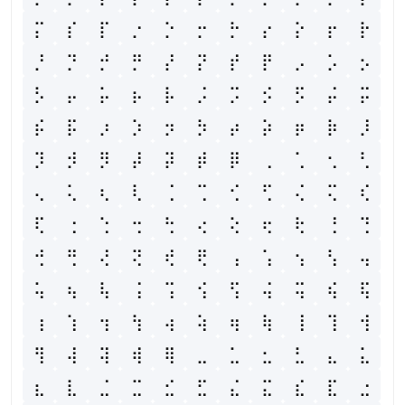
⡍
⡎
⡏
⡐
⡑
⡒
⡓
⡔
⡕
⡖
⡗
⡘
⡙
⡚
⡛
⡜
⡝
⡞
⡟
⡠
⡡
⡢
⡣
⡤
⡥
⡦
⡧
⡨
⡩
⡪
⡫
⡬
⡭
⡮
⡯
⡰
⡱
⡲
⡳
⡴
⡵
⡶
⡷
⡸
⡹
⡺
⡻
⡼
⡽
⡾
⡿
⢀
⢁
⢂
⢃
⢄
⢅
⢆
⢇
⢈
⢉
⢊
⢋
⢌
⢍
⢎
⢏
⢐
⢑
⢒
⢓
⢔
⢕
⢖
⢗
⢘
⢙
⢚
⢛
⢜
⢝
⢞
⢟
⢠
⢡
⢢
⢣
⢤
⢥
⢦
⢧
⢨
⢩
⢪
⢫
⢬
⢭
⢮
⢯
⢰
⢱
⢲
⢳
⢴
⢵
⢶
⢷
⢸
⢹
⢺
⢻
⢼
⢽
⢾
⢿
⣀
⣁
⣂
⣃
⣄
⣅
⣆
⣇
⣈
⣉
⣊
⣋
⣌
⣍
⣎
⣏
⣐