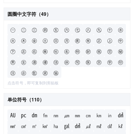
圆圈中文字符（49）
㊀
㊁
㊂
㊃
㊄
㊅
㊆
㊇
㊈
㊉
㊌
㊋
㊍
㊎
㊏
㊐
㊊
㊰
㊒
㊣
㊤
㊥
㊦
㊧
㊨
㊑
㊓
㊔
㊕
㊖
㊗
㊘
㊙
㊚
㊛
㊜
㊝
㊠
㊡
㊢
㊩
㊪
㊫
㊞
㊟
㊭
㊬
㊮
㊯
点击符号，即可复制到剪贴板
单位符号（110）
㍳
㍶
㍷
㎙
㎚
㎛
㎜
㎝
㎞
㏌
㍸
㎟
㎠
㎡
㎢
㏊
㏿
㍹
㎕
㎖
㎗
㎘