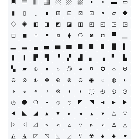
▣
▤
▥
▦
▧
▨
▩
▪
▫
▬
▭
▮
▯
ˍ
∎
⊞
⊟
⊠
⊡
⋄
▱
◆
◇
◈
◧
◨
◩
◪
◫
◰
◱
◲
◳
◻
◼
◽
◾
⧈
⧫
⎔
◙
◘
▀
▁
▂
▃
▄
▅
▆
▇
▉
▊
▋
█
▌
▍
▎
▛
▜
▝
▞
▟
▖
▗
▘
▙
▚
▰
⊙
●
○
◎
◕
¤
✪
☼
Θ
⊖
⊘
⊕
⊚
⊛
⊜
⊝
◉
◌
◍
◐
◑
◒
◓
◔
⊗
◖
◗
◯
◴
◵
◶
◷
⚫
❍
⦁
⦶
⦸
◤
◥
◄
►
▶
◀
◣
◢
▲
▼
▸
◂
▴
▾
△
▽
▷
◁
⊿
▻
◅
▵
▿
▹
◃
∆
◬
◭
◮
◸
◹
◺
◿
∇
☢
♠
♣
♥