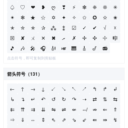
♤
♡
❤
❥
ღ
❣
⚡
❇
❈
❊
✳
✴
✻
★
☆
✡
✦
✧
✩
✪
✫
✬
✭
✮
✯
✰
⁂
⁑
☑
✓
✔
√
☓
☒
✘
ㄨ
✕
✖
ރ
✗
✢
✣
☩
🎼
🎵
🎶
🎤
🎧
🎻
🎺
🎹
🎸
🎷
📻
点击符号，即可复制到剪贴板
箭头符号（131）
←
↑
→
↓
↙
↘
↖
↗
↰
↱
↲
↳
↴
↵
↶
↺
↻
↷
➝
⇄
⇅
⇆
⇇
⇈
⇉
⇊
⇋
⇌
⇍
⇎
⇏
⇐
⇑
⇒
⇓
⇔
⇕
⇖
⇗
⇘
⇙
⇚
⇛
↯