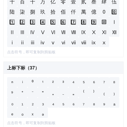
十
百
千
万
亿
零
壹
贰
叁
肆
伍
陆
柒
捌
玖
拾
佰
仟
萬
億
0
0️⃣
1️⃣
2️⃣
3️⃣
4️⃣
5️⃣
6️⃣
7️⃣
8️⃣
9️⃣
🔟
Ⅰ
Ⅱ
Ⅲ
Ⅳ
Ⅴ
Ⅵ
Ⅶ
Ⅷ
Ⅸ
Ⅹ
Ⅺ
Ⅻ
ⅰ
ⅱ
ⅲ
ⅳ
ⅴ
ⅵ
ⅶ
ⅷ
ⅸ
ⅹ
点击符号，即可复制到剪贴板
上标下标（37）
ⁿ
ⁱ
⁰
¹
²
³
⁴
⁵
⁶
⁷
⁸
⁹
⁺
⁻
⁼
₊
₋
₌
⁽
⁾
₍
₎
₀
₁
₂
₃
₄
₅
₆
₇
₈
₉
ₐ
ₑ
ₒ
ₓ
ₔ
点击符号，即可复制到剪贴板