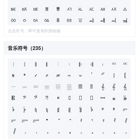
ㅵ
ㅶ
ㅷ
ㅸ
ㅹ
ㅺ
ㅻ
ㅼ
ㅽ
ㅾ
ㅿ
ㆀ
ㆁ
ㆂ
ㆃ
ㆄ
ㆅ
ㆆ
ㆇ
ㆈ
ㆉ
ㆊ
点击符号，即可复制到剪贴板
音乐符号（235）
𝄀
𝄁
𝄂
𝄃
𝄄
𝄅
𝄆
𝄇
𝄈
𝄉
𝄊
𝄋
𝄌
𝄍
𝄎
𝄏
𝄐
𝄑
𝄒
𝄓
𝄔
𝄕
𝄖
𝄗
𝄘
𝄙
𝄚
𝄛
𝄜
𝄝
𝄞
𝄟
𝄠
𝄡
𝄢
𝄣
𝄤
𝄥
𝄦
𝄧
𝄨
𝄩
𝄪
𝄫
𝄬
𝄭
𝄮
𝄯
𝄰
𝄱
𝄲
𝄳
𝄴
𝄵
𝄶
𝄷
𝄸
𝄹
𝄺