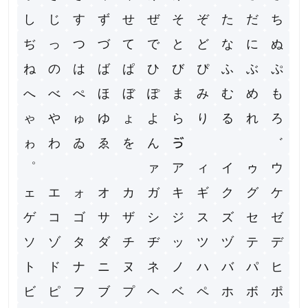
し
じ
す
ず
せ
ぜ
そ
ぞ
た
だ
ち
ぢ
っ
つ
づ
て
で
と
ど
な
に
ぬ
ね
の
は
ば
ぱ
ひ
び
ぴ
ふ
ぶ
ぷ
へ
べ
ぺ
ほ
ぼ
ぽ
ま
み
む
め
も
ゃ
や
ゅ
ゆ
ょ
よ
ら
り
る
れ
ろ
ゎ
わ
ゐ
ゑ
を
ん
ゔ
ゕ
ゖ
゚
゛
゜
ゝ
ゞ
ゟ
゠
ァ
ア
ィ
イ
ゥ
ウ
ェ
エ
ォ
オ
カ
ガ
キ
ギ
ク
グ
ケ
ゲ
コ
ゴ
サ
ザ
シ
ジ
ス
ズ
セ
ゼ
ソ
ゾ
タ
ダ
チ
ヂ
ッ
ツ
ヅ
テ
デ
ト
ド
ナ
ニ
ヌ
ネ
ノ
ハ
バ
パ
ヒ
ビ
ピ
フ
ブ
プ
ヘ
ベ
ペ
ホ
ボ
ポ