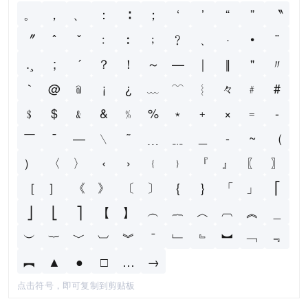
。
，
、
：
∶
；
‘
’
“
”
〝
〞
ˆ
ˇ
﹕
︰
﹔
﹖
﹑
·
•
¨
.¸
;
´
？
！
～
—
｜
‖
＂
〃
｀
@
﹫
¡
¿
﹏
﹋
︴
々
﹟
#
﹩
$
﹠
&
﹪
%
﹡
﹢
×
﹦
‐
￣
¯
―
﹨
˜
﹍
﹎
＿
-
~
（
）
〈
〉
‹
›
﹛
﹜
『
』
〖
〗
［
］
《
》
〔
〕
{
}
「
」
⎡
⎦
⎣
⎤
【
】
︵
︷
︿
︹
︽
_
︶
︸
﹀
︺
︾
ˉ
﹂
﹄
︼
﹁
﹃
︻
▲
●
□
…
→
点击符号，即可复制到剪贴板