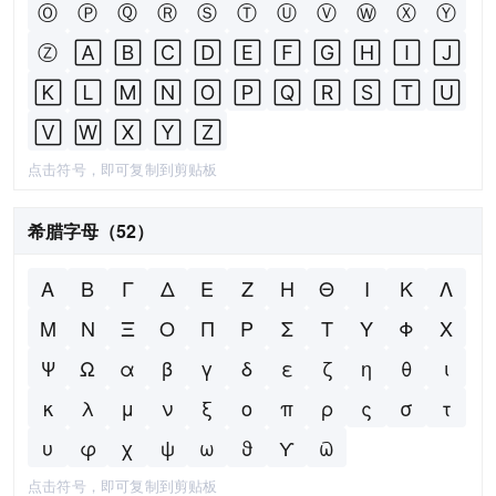
Ⓞ
Ⓟ
Ⓠ
Ⓡ
Ⓢ
Ⓣ
Ⓤ
Ⓥ
Ⓦ
Ⓧ
Ⓨ
Ⓩ
🄰
🄱
🄲
🄳
🄴
🄵
🄶
🄷
🄸
🄹
🄺
🄻
🄼
🄽
🄾
🄿
🅀
🅁
🅂
🅃
🅄
🅅
🅆
🅇
🅈
🅉
点击符号，即可复制到剪贴板
希腊字母（52）
Α
Β
Γ
Δ
Ε
Ζ
Η
Θ
Ι
Κ
Λ
Μ
Ν
Ξ
Ο
Π
Ρ
Σ
Τ
Υ
Φ
Χ
Ψ
Ω
α
β
γ
δ
ε
ζ
η
θ
ι
κ
λ
μ
ν
ξ
ο
π
ρ
ς
σ
τ
υ
φ
χ
ψ
ω
ϑ
ϒ
ϖ
点击符号，即可复制到剪贴板