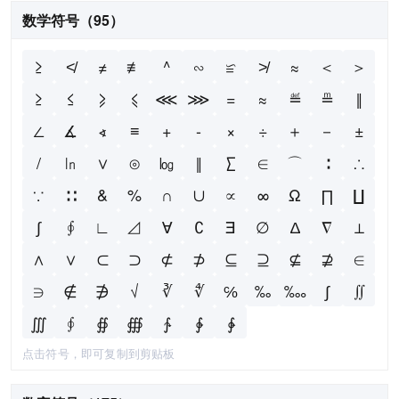
数学符号（95）
≥
≮
≠
≢
^
∽
≌
≯
≈
＜
＞
≥
≤
⩾
⩽
⋘
⋙
=
≈
≝
≞
‖
∠
∡
∢
≡
+
-
×
÷
＋
－
±
/
㏑
∨
⊙
㏒
‖
∑
∈
⌒
∶
∴
∵
∷
&
%
∩
∪
∝
∞
Ω
∏
∐
∫
∮
∟
⊿
∀
∁
∃
∅
∆
∇
⊥
∧
∨
⊂
⊃
⊄
⊅
⊆
⊇
⊈
⊉
∈
∋
∉
∌
√
∛
∜
℅
‰
‱
∫
∬
∭
∮
∯
∰
∱
∲
∳
点击符号，即可复制到剪贴板