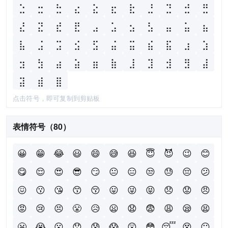
⣑
⣒
⣓
⣔
⣕
⣖
⣗
⣘
⣙
⣚
⣛
⣜
⣝
⣞
⣟
⣠
⣡
⣢
⣣
⣤
⣥
⣦
⣧
⣨
⣩
⣪
⣫
⣬
⣭
⣮
⣯
⣰
⣱
⣲
⣳
⣴
⣵
⣶
⣷
⣸
⣹
⣺
⣻
⣼
⣽
⣾
⣿
点击符号，即可复制到剪贴板
表情符号（80）
😀
😁
😂
😃
😄
😅
😆
😇
😈
😉
😊
😋
😌
😍
😎
😏
😐
😑
😒
😓
😔
😕
😖
😗
😘
😙
😚
😛
😜
😝
😞
😟
😠
😡
😢
😣
😤
😥
😦
😧
😨
😩
😪
😫
😬
😭
😮
😯
😰
😱
😲
😳
😴
😵
😶