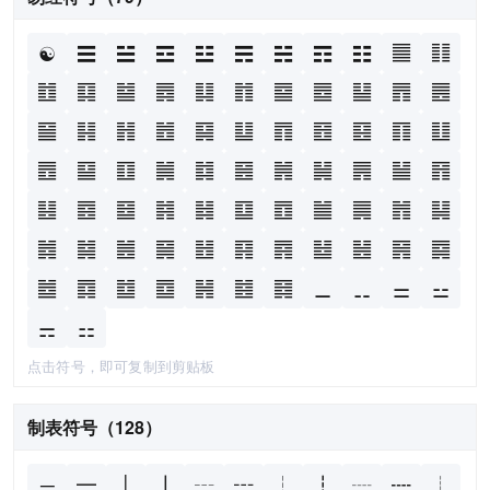
☯
☰
☱
☲
☳
☴
☵
☶
☷
䷀
䷁
䷂
䷃
䷄
䷅
䷆
䷇
䷈
䷉
䷊
䷋
䷌
䷍
䷎
䷏
䷐
䷑
䷒
䷓
䷔
䷕
䷖
䷗
䷘
䷙
䷚
䷛
䷜
䷝
䷞
䷟
䷠
䷡
䷢
䷣
䷤
䷥
䷦
䷧
䷨
䷩
䷪
䷫
䷬
䷭
䷮
䷯
䷰
䷱
䷲
䷳
䷴
䷵
䷶
䷷
䷸
䷹
䷺
䷻
䷼
䷽
䷾
䷿
⚊
⚋
⚌
⚍
⚎
⚏
点击符号，即可复制到剪贴板
制表符号（128）
─
━
│
┃
┄
┅
┆
┇
┈
┉
┊