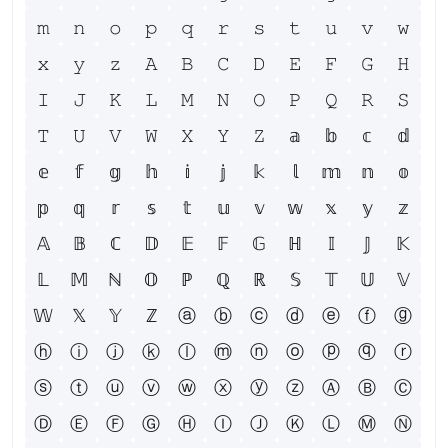
𝚖
𝚗
𝚘
𝚙
𝚚
𝚛
𝚜
𝚝
𝚞
𝚟
𝚠
𝚡
𝚢
𝚣
𝙰
𝙱
𝙲
𝙳
𝙴
𝙵
𝙶
𝙷
𝙸
𝙹
𝙺
𝙻
𝙼
𝙽
𝙾
𝙿
𝚀
𝚁
𝚂
𝚃
𝚄
𝚅
𝚆
𝚇
𝚈
𝚉
𝕒
𝕓
𝕔
𝕕
𝕖
𝕗
𝕘
𝕙
𝕚
𝕛
𝕜
𝕝
𝕞
𝕟
𝕠
𝕡
𝕢
𝕣
𝕤
𝕥
𝕦
𝕧
𝕨
𝕩
𝕪
𝕫
𝔸
𝔹
ℂ
𝔻
𝔼
𝔽
𝔾
ℍ
𝕀
𝕁
𝕂
𝕃
𝕄
ℕ
𝕆
ℙ
ℚ
ℝ
𝕊
𝕋
𝕌
𝕍
𝕎
𝕏
𝕐
ℤ
ⓐ
ⓑ
ⓒ
ⓓ
ⓔ
ⓕ
ⓖ
ⓗ
ⓘ
ⓙ
ⓚ
ⓛ
ⓜ
ⓝ
ⓞ
ⓟ
ⓠ
ⓡ
ⓢ
ⓣ
ⓤ
ⓥ
ⓦ
ⓧ
ⓨ
ⓩ
Ⓐ
Ⓑ
Ⓒ
Ⓓ
Ⓔ
Ⓕ
Ⓖ
Ⓗ
Ⓘ
Ⓙ
Ⓚ
Ⓛ
Ⓜ
Ⓝ