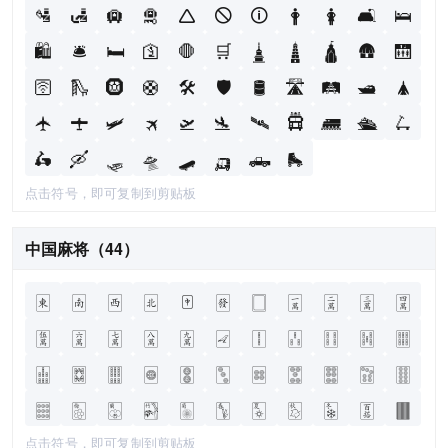
🛂
🛃
🛄
🛅
🛆
🛇
🛈
🛉
🛊
🛋
🛌
🛍
🛎
🛏
🛐
🛑
🛒
🛓
🛔
🛕
🛖
🛗
🛜
🛝
🛞
🛟
🛠
🛡
🛢
🛣
🛤
🛥
🛦
🛧
🛨
🛩
🛪
🛫
🛬
🛰
🛱
🛲
🛳
🛴
🛵
🛶
🛷
🛸
🛹
🛺
🛻
🛼
点击符号，即可复制到剪贴板
中国麻将（44）
🀀
🀁
🀂
🀃
🀄
🀅
🀆
🀇
🀈
🀉
🀊
🀋
🀌
🀍
🀎
🀏
🀐
🀑
🀒
🀓
🀔
🀕
🀖
🀗
🀘
🀙
🀚
🀛
🀜
🀝
🀞
🀟
🀠
🀡
🀢
🀣
🀤
🀥
🀦
🀧
🀨
🀩
🀪
🀫
点击符号，即可复制到剪贴板