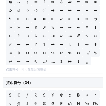
↹
↔
↕
⇦
⇧
⇨
⇩
➫
➬
➩
➪
➭
➮
➯
➱
⏎
➜
➡
➥
➦
➧
➨
➷
➸
➻
➼
➽
➸
➹
➳
➤
➟
➲
➢
➣
➞
⇪
➚
➘
➙
➛
➺
⇞
⇟
⇠
⇡
⇢
⇣
⇤
⇥
↜
↝
♐
➴
➵
➶
↼
↽
↾
↿
⇀
⇁
⇂
⇃
↞
↟
↠
↡
↢
↣
↤
↪
↫
↬
↭
↮
↯
↩
⇜
⇝
↸
↚
↛
↥
↦
↧
↨
点击符号，即可复制到剪贴板
货币符号（34）
$
€
ƒ
£
₤
¥
₵
¢
฿
₮
৲
৳
௹
៛
₠
₡
₢
₣
₥
₦
₧
₨