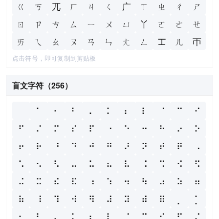
ㄍ
ㄎ
ㄫ
ㄏ
ㄐ
ㄑ
ㄬ
ㄒ
ㄓ
ㄔ
ㄕ
ㄖ
ㄗ
ㄘ
ㄙ
ㄧ
ㄨ
ㄩ
丫
ㄛ
ㄜ
ㄝ
ㄞ
ㄟ
ㄠ
ㄡ
ㄢ
ㄣ
ㄤ
ㄥ
ㆲ
ㄦ
ㄭ
点击符号，即可复制到剪贴板
盲文字符（256）
⠀
⠁
⠂
⠃
⠄
⠅
⠆
⠇
⠈
⠉
⠊
⠋
⠌
⠍
⠎
⠏
⠐
⠑
⠒
⠓
⠔
⠕
⠖
⠗
⠘
⠙
⠚
⠛
⠜
⠝
⠞
⠟
⠠
⠡
⠢
⠣
⠤
⠥
⠦
⠧
⠨
⠩
⠪
⠫
⠬
⠭
⠮
⠯
⠰
⠱
⠲
⠳
⠴
⠵
⠶
⠷
⠸
⠹
⠺
⠻
⠼
⠽
⠾
⠿
⡀
⡁
⡂
⡃
⡄
⡅
⡆
⡇
⡈
⡉
⡊
⡋
⡌