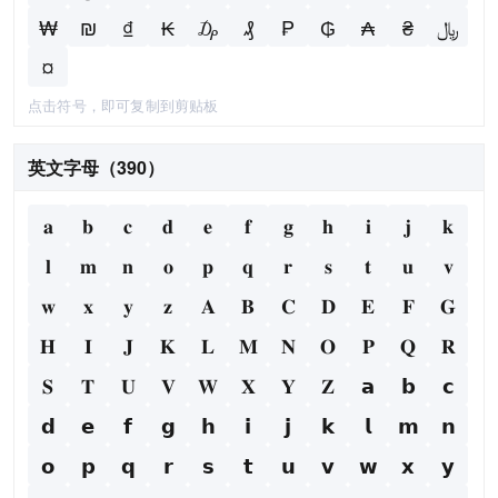
₩
₪
₫
₭
₯
₰
₱
₲
₳
₴
﷼
¤
点击符号，即可复制到剪贴板
英文字母（390）
𝐚
𝐛
𝐜
𝐝
𝐞
𝐟
𝐠
𝐡
𝐢
𝐣
𝐤
𝐥
𝐦
𝐧
𝐨
𝐩
𝐪
𝐫
𝐬
𝐭
𝐮
𝐯
𝐰
𝐱
𝐲
𝐳
𝐀
𝐁
𝐂
𝐃
𝐄
𝐅
𝐆
𝐇
𝐈
𝐉
𝐊
𝐋
𝐌
𝐍
𝐎
𝐏
𝐐
𝐑
𝐒
𝐓
𝐔
𝐕
𝐖
𝐗
𝐘
𝐙
𝗮
𝗯
𝗰
𝗱
𝗲
𝗳
𝗴
𝗵
𝗶
𝗷
𝗸
𝗹
𝗺
𝗻
𝗼
𝗽
𝗾
𝗿
𝘀
𝘁
𝘂
𝘃
𝘄
𝘅
𝘆