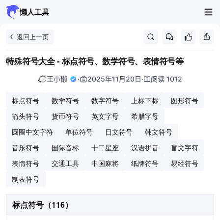
懒人工具
返回上一页
特殊符号大全 - 标点符号、数学符号、表情符号等
王小懒
·
2025年11月20日
·
阅读 1012
标点符号
数学符号
数字符号
上标下标
图形符号
箭头符号
货币符号
英文字母
希腊字母
圆圈中文字符
单位符号
日文符号
韩文符号
音乐符号
国际音标
十二星座
汉语拼音
盲文字符
表情符号
交通工具
中国麻将
纸牌符号
易经符号
制表符号
标点符号（116）