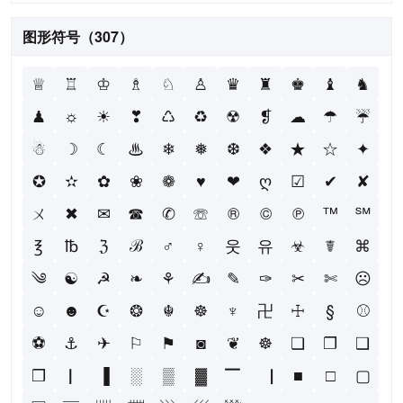
图形符号（307）
♕
♖
♔
♗
♘
♙
♛
♜
♚
♝
♞
♟
☼
☀
❣
♺
♻
☢
❡
☁
☂
☔
☃
☽
☾
♨
❄
❅
❆
❖
★
☆
✦
✪
✫
✿
❀
❁
♥
❤
ღ
☑
✔
✘
ㄨ
✖
✉
☎
✆
☏
®
©
℗
™
℠
℥
℔
ℨ
ℬ
♂
♀
웃
유
☣
☤
⌘
༄
☯
☭
❧
⚘
✍
✎
✑
✂
✄
☹
☺
☻
☪
❂
☬
☸
♆
卍
☩
§
⚾
⚽
⚓
✈
⚐
⚑
◙
❦
☸
❏
❐
❑
❒
▏
▐
░
▒
▓
▔
▕
■
□
▢