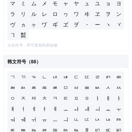
マ
ミ
ム
メ
モ
ャ
ヤ
ュ
ユ
ョ
ヨ
ラ
リ
ル
レ
ロ
ヮ
ワ
ヰ
ヱ
ヲ
ン
ヴ
ヵ
ヶ
ヷ
ヸ
ヹ
ヺ
・
ー
ヽ
ヾ
ヿ
㍿
点击符号，即可复制到剪贴板
韩文符号（88）
ㄱ
ㄲ
ㄳ
ㄴ
ㄵ
ㄶ
ㄷ
ㄸ
ㄹ
ㄺ
ㄻ
ㄼ
ㄽ
ㄾ
ㄿ
ㅀ
ㅁ
ㅂ
ㅃ
ㅄ
ㅅ
ㅆ
ㅇ
ㅈ
ㅉ
ㅊ
ㅋ
ㅌ
ㅍ
ㅎ
ㅏ
ㅐ
ㅑ
ㅒ
ㅓ
ㅔ
ㅕ
ㅖ
ㅗ
ㅘ
ㅙ
ㅚ
ㅛ
ㅜ
ㅝ
ㅞ
ㅟ
ㅠ
ㅡ
ㅢ
ㅥ
ㅦ
ㅧ
ㅨ
ㅩ
ㅪ
ㅫ
ㅬ
ㅭ
ㅮ
ㅯ
ㅰ
ㅱ
ㅲ
ㅳ
ㅴ