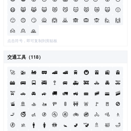
😷
😸
😹
😺
😻
😼
😽
😾
😿
🙀
🙁
🙂
🙃
🙄
🙅
🙆
🙇
🙈
🙉
🙊
🙋
🙌
🙍
🙎
🙏
点击符号，即可复制到剪贴板
交通工具（118）
🚀
🚁
🚂
🚃
🚄
🚅
🚆
🚇
🚈
🚉
🚊
🚋
🚌
🚍
🚎
🚏
🚐
🚑
🚒
🚓
🚔
🚕
🚖
🚗
🚘
🚙
🚚
🚛
🚜
🚝
🚞
🚟
🚠
🚡
🚢
🚣
🚤
🚥
🚦
🚧
🚨
🚩
🚪
🚫
🚬
🚭
🚮
🚯
🚰
🚱
🚲
🚳
🚴
🚵
🚶
🚷
🚸
🚹
🚺
🚻
🚼
🚽
🚾
🚿
🛀
🛁