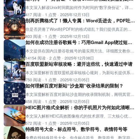
本文深入解读Unix时间戳如何作为时间的“数字身份证”，详解其诞生原理与革命性设计，并展示如何使用Unix时间戳转换器实现毫秒级精度、多时区的双向快速转换。涵盖系统运维、数据分析、区块链等核心应用场景，是开发者与数据分析师的实用指南。
417 阅读
·
1 点赞
·
2025年12月13日
别再折腾格式了！懒人专属：Word丢进去，PDF吐出来
你是否厌倦了Word转PDF时的格式错乱？我们提供真正的懒人解决方案：只需将Word文件丢进去，完美PDF即刻生成。无需学习复杂软件、100%保持原格式、支持跨平台使用。告别“修复-转换”循环，让文档转换回归本质。
403 阅读
·
1 点赞
·
2025年12月13日
如何在成功注册谷歌账号：巧用Gmail App绕过短信验证
本文提供在国内注册谷歌账号的最实用方法。详细图文教你通过官方Gmail App注册Gmail邮箱，直接跳过无法接收短信验证码的难题，无需复杂操作即可成功创建账号。包含步骤详解、关键环节跳过技巧及成功后的使用指南。
14154 阅读
·
2 点赞
·
2025年12月08日
百度联盟新站审核攻略：避开这些坑，快速通过申请
本文深度解析百度联盟机器审核核心规则，为新站长提供系统化过审方案。详解ICP备案、收录要求、内容质量等硬性指标，并给出从建站到提交的标准化操作流程，帮助你一次性通过审核，开启稳定变现之路。
750 阅读
·
1 点赞
·
2025年12月05日
如何理解百度对新站“沙盒期”收录结果的限制？
本文深度解析百度对新站沙盒期的收录限制机制，阐明其背后的搜索质量与反作弊考量，并为站长提供涵盖内容建设、技术优化与心态调整的完整度过沙盒期实战指南。
458 阅读
·
1 点赞
·
2025年12月05日
HEIC图片格式全解析：你的手机照片为何如此清晰又省空间？
本文深入解析HEIC高效图像格式的技术原理、三大核心优势（节省空间、功能丰富、画质更优）以及面临的跨平台兼容性挑战。了解HEIC与JPEG的本质区别，掌握在苹果与Windows系统间的使用策略，洞察图像存储技术的未来发展方向。
572 阅读
·
1 点赞
·
2025年12月05日
特殊符号大全 - 标点符号、数学符号、表情符号等
免费在线特殊符号大全，包含标点符号、数学符号、数字符号、上标下标、图形符号、箭头符号、货币符号、英文字母、希腊字母、表情符号等各类Unicode符号，支持一键复制使用。