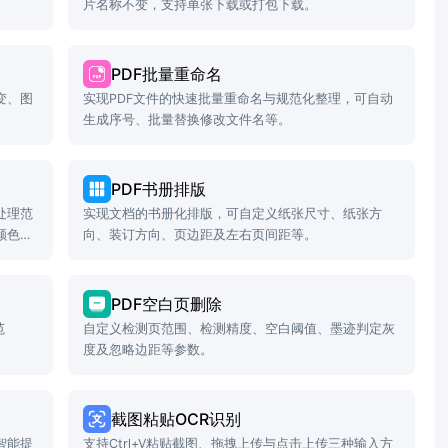
片名称不变，支持单张下载或打包下载。
PDF批量重命名
变、图
实现PDF文件的快速批量重命名与规范化整理，可自动
生成序号、批量替换修改文件名等。
PDF书册排版
处理范
实现文档的书册化排版，可自定义纸张尺寸、纸张方
颜色设
向、装订方向、页边距及左右页间距等。
PDF空白页删除
范
自定义检测页范围、检测精度、空白阈值、墨迹判定灰
度及忽略边距等参数。
截图粘贴OCR识别
智能提
支持Ctrl+V粘贴截图、拖拽上传与点击上传三种输入方