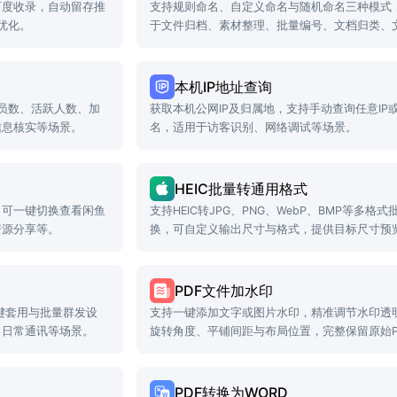
百度收录，自动留存推
支持规则命名、自定义命名与随机命名三种模式
录优化。
于文件归档、素材整理、批量编号、文档归类、
规范化等场景。
本机IP地址查询
员数、活跃人数、加
获取本机公网IP及归属地，支持手动查询任意IP
信息核实等场景。
名，适用于访客识别、网络调试等场景。
HEIC批量转通用格式
，可一键切换查看闲鱼
支持HEIC转JPG、PNG、WebP、BMP等多格式
资源分享等。
换，可自定义输出尺寸与格式，提供目标尺寸预
PDF文件加水印
一键套用与批量群发设
支持一键添加文字或图片水印，精准调节水印透
、日常通讯等场景。
旋转角度、平铺间距与布局位置，完整保留原始P
档内容和排版质量。
PDF转换为WORD