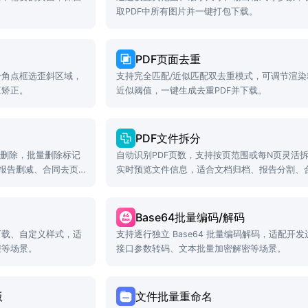
取PDF中所有图片并一键打包下载。
PDF页面去重
个角点框选歪斜区域，
支持完全匹配/近似匹配双去重模式，可调节渲染
直矫正。
近似阈值，一键生成去重PDF并下载。
PDF文件拆分
记删除，批量删除标记
自动识别PDF页数，支持按页范围或每N页灵活
、报告删减、合同去页
实时预览文件信息，适合文档归档、报告分割、
解、电子书分章等场景。
Base64批量编码/解码
下载、自定义样式，适
支持逐行独立 Base64 批量编码解码，适配开
报等场景。
接口参数转码、文本批量加密解密等场景。
版
文件批量重命名