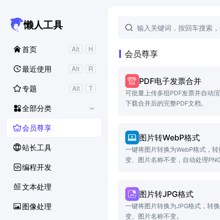
搜索工具
懒人工具
一站式免费在线工
首页
Alt
H
会员尊享
最近使用
Alt
R
PDF电子发票合并
专题
Alt
T
可批量上传多组PDF发票并自动
下载合并后的完整PDF文档。
全部分类
会员尊享
图片转WebP格式
站长工具
一键将图片转换为WebP格式，
变、图片名称不变，自动处理PN
编程开发
文本处理
图片转JPG格式
图像处理
一键将图片转换为JPG格式，转
变、图片名称不变。