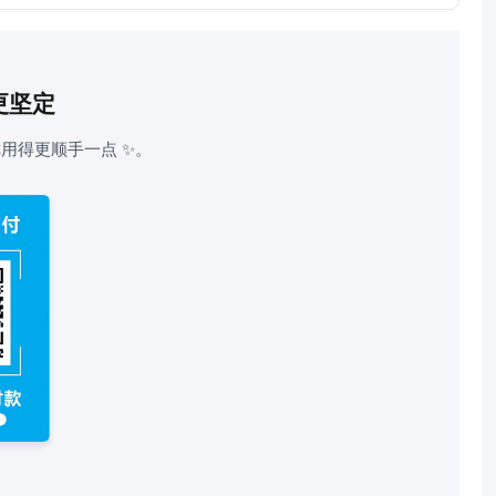
更坚定
用得更顺手一点 ✨。