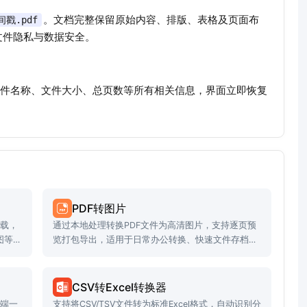
。文档完整保留原始内容、排版、表格及页面布
时间戳.pdf
文件隐私与数据安全。
清空文件名称、文件大小、总页数等所有相关信息，界面立即恢复
PDF转图片
下载，
通过本地处理转换PDF文件为高清图片，支持逐页预
图等
览打包导出，适用于日常办公转换、快速文件存档等
场景。
CSV转Excel转换器
前端一
支持将CSV/TSV文件转为标准Excel格式，自动识别分