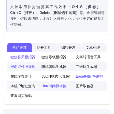
支持常用快捷键提高工作效率：
Ctrl+S（保存）、
Ctrl+O（打开）、Delete（删除选中元素）
等。全屏编辑可
按F11键快速切换，让设计区域最大化，提供更好的视觉工
作空间。
热门推荐
站长工具
编程开发
文本处理
图
微信聊天模拟器
微信零钱模拟器
文字转语音工具
法
报名证件照处理
随机密码生成器
二维码生成器
世
在线字数统计
JSON格式化/压缩
Base64编码/解码
图
本机IP地址查询
Unix时间戳转换
图片取色器
色
查看网页源码