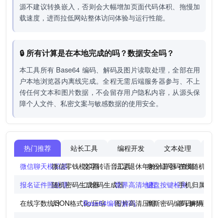
源不建议转换嵌入，否则会大幅增加页面代码体积、拖慢加
载速度，进而拉低网站整体访问体验与运行性能。
🔒 所有计算是在本地完成的吗？数据安全吗？
本工具所有 Base64 编码、解码及图片读取处理，全部在用
户本地浏览器内离线完成。全程无需后端服务器参与、不上
传任何文本和图片数据，不会留存用户隐私内容，从源头保
障个人文件、私密文案与敏感数据的使用安全。
热门推荐
站长工具
编程开发
文本处理
图
微信聊天模拟器
微信零钱模拟器
文字转语音工具
法定退休年龄计算器
身份证号码查询
在线随机点
报名证件照处理
随机密码生成器
二维码生成器
世界高清地图
键盘按键检测
手机归属地
在线字数统计
JSON格式化/压缩
Base64编码/解码
图片高清压缩
摩斯密码编码/解码
节日时间倒