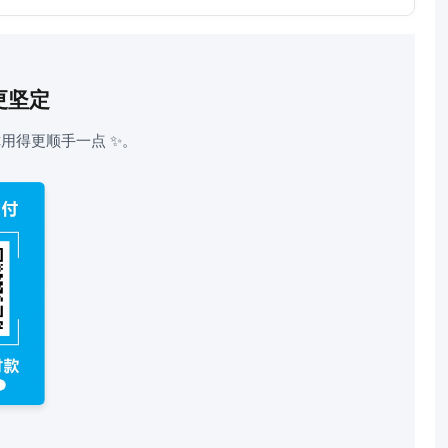
更坚定
用得更顺手一点 ✨。