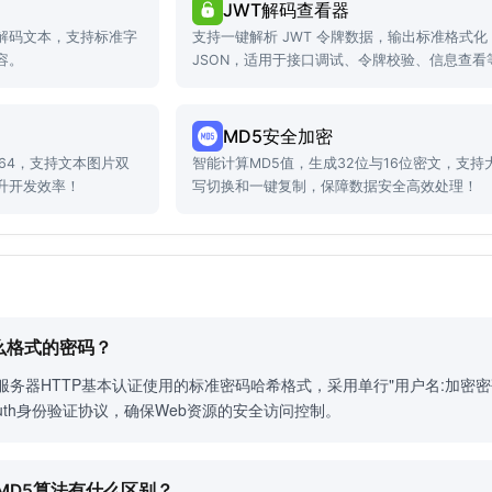
JWT解码查看器
解码文本，支持标准字
支持一键解析 JWT 令牌数据，输出标准格式化
容。
JSON，适用于接口调试、令牌校验、信息查看
景。
MD5安全加密
e64，支持文本图片双
智能计算MD5值，生成32位与16位密文，支持
升开发效率！
写切换和一键复制，保障数据安全高效处理！
什么格式的密码？
ginx服务器HTTP基本认证使用的标准密码哈希格式，采用单行"用户名:加密
c Auth身份验证协议，确保Web资源的安全访问控制。
56、MD5算法有什么区别？