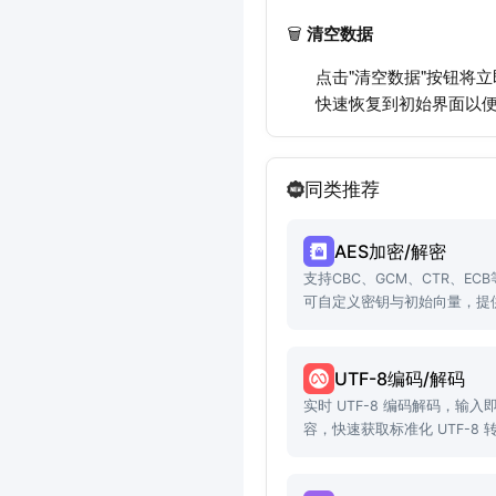
🗑️
清空数据
点击"清空数据"按钮将
快速恢复到初始界面以
同类推荐
AES加密/解密
支持CBC、GCM、CTR、EC
可自定义密钥与初始向量，提供
实用功能。
UTF-8编码/解码
实时 UTF-8 编码解码，输
容，快速获取标准化 UTF-8 