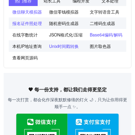
热门推荐
站长工具
编程开发
文本处理
图
微信聊天模拟器
微信零钱模拟器
文字转语音工具
法
报名证件照处理
随机密码生成器
二维码生成器
世
在线字数统计
JSON格式化/压缩
Base64编码/解码
图
本机IP地址查询
Unix时间戳转换
图片取色器
色
查看网页源码
🧡 每一份支持，都让我们走得更坚定
每一次打赏，都会化作深夜默默修缮的灯火 🌙，只为让你用得更
顺手一点 ✨。