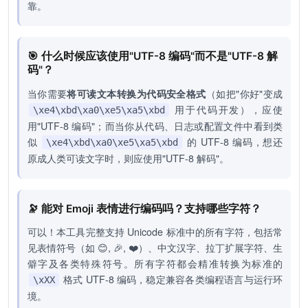
靠。
🎯 什么时候应该使用"UTF-8 编码"而不是"UTF-8 解
码"？
当你需要
将可读文本转换为代码安全格式
（如把"你好"变成
用于代码开发），应使
\xe4\xbd\xa0\xe5\xa5\xbd
用"UTF-8 编码"；而当你从代码、日志或配置文件中看到类
似
的 UTF-8 编码，想还
\xe4\xbd\xa0\xe5\xa5\xbd
原成人类可读文字时，则应使用"UTF-8 解码"。
🔭 能对 Emoji 表情进行编码吗？支持哪些字符？
可以！本工具完整支持 Unicode 标准中的所有字符，包括常
见表情符号（如 😊, 🎉, ❤️）、中文汉字、拉丁扩展字符、生
僻字及各类特殊符号。所有字符都会精准转换为标准的
格式 UTF-8 编码，稳定兼容各类编程语言与运行环
\xXX
境。