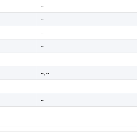
--
--
--
--
-
--
,
--
--
--
--