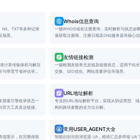
Whois信息查询
X、NS、TXT等多种记录
一键WHOIS域名注册查询，实时解析与状态诊
证场景。
速获取注册商、注册日期及DNS服务器等核心
友情链接检测
检测、精准计算传输体积与解压
一键检测友链有无反链及链接状态，适用于站
析与带宽节省评估等场
交换、SEO优化、网站质量评估等场景。
URL地址解析
多搜索引擎收录状态一
专业的URL地址解析平台，实现从协议类型、域
与官方工具直达链接。
构到路径参数的全方位分解。
常用USER_AGENT大全
终端显示，在完整保留
智能识别当前浏览器 UA，精准汇总多终端 UA 