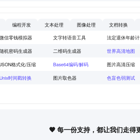
编程开发
文本处理
图像处理
文档转换
微信零钱模拟器
文字转语音工具
法定退休年龄计
随机密码生成器
二维码生成器
世界高清地图
JSON格式化/压缩
Base64编码/解码
图片高清压缩
Unix时间戳转换
图片取色器
色盲色弱测试
🧡 每一份支持，都让我们走得