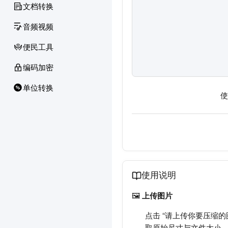
文档转换
音频视频
便民工具
编码加密
单位转换
使
使用说明
🖼️
上传图片
点击 “请上传你要压缩的
取原始尺寸与文件大小