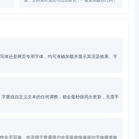
。
值，支持实时预览与点击取色，一键复制颜色代码！
体、手写体还是网页专用字体，均可准确加载并显示其渲染效果、字
、字重或自定义文本的任何调整，都会毫秒级同步更新，无需手
个性化手写体，也适用于普通用户在安装前快速评估字体视觉效