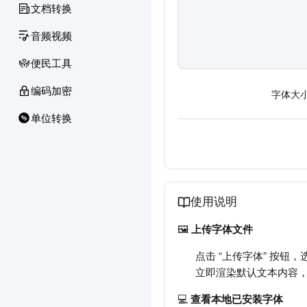
文档转换
音频视频
便民工具
编码加密
字体大
单位转换
使用说明
🖼️
上传字体文件
点击 “上传字体” 按钮
立即渲染默认文本内容
💻
查看本地已安装字体