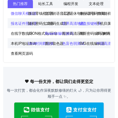
热门推荐
站长工具
编程开发
文本处理
图
微信聊天模拟器
微信零钱模拟器
文字转语音工具
法定退休年龄计算器
身份证号码查询
在线随机点
报名证件照处理
随机密码生成器
二维码生成器
世界高清地图
键盘按键检测
手机归属地
在线字数统计
JSON格式化/压缩
Base64编码/解码
图片高清压缩
摩斯密码编码/解码
节日时间倒
本机IP地址查询
Unix时间戳转换
图片取色器
色盲色弱测试
SVG在线编辑器
中国高清地
查看网页源码
🧡 每一份支持，都让我们走得更坚定
每一次打赏，都会化作深夜默默修缮的灯火 🌙，只为让你用得更
顺手一点 ✨。