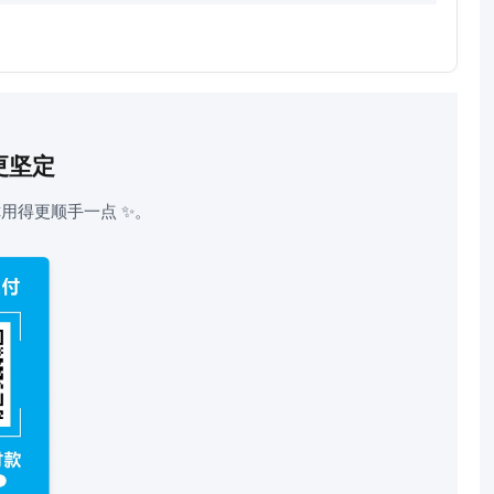
更坚定
用得更顺手一点 ✨。