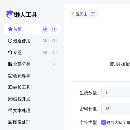
返回上一页
懒人工具
首页
Alt
H
最近使用
Alt
R
专题
Alt
T
使用我们
全部分类
会员尊享
站长工具
生成数量：
编程开发
密码长度：
文本处理
图像处理
字符类型：
包含大写字母 (