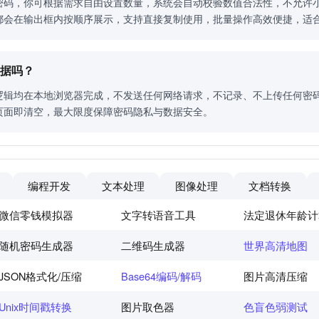
密码，你可根据需求自由设置数量，系统会自动校验数值合法性，不允许小
都会在输出框内按顺序展示，支持直接复制使用，批量操作高效便捷，适
数据吗？
逻辑均在本地浏览器完成，不发送任何网络请求，不记录、不上传任何密
页面即清空，最大限度保障密码隐私与数据安全。
编程开发
文本处理
图像处理
文档转换
微信零钱模拟器
文字转语音工具
法定退休年龄计
随机密码生成器
二维码生成器
世界高清地图
JSON格式化/压缩
Base64编码/解码
图片高清压缩
Unix时间戳转换
图片取色器
色盲色弱测试