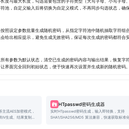
小长度与最大长度，勾选需要包含的字符类型（大写字母、小写字母
字符池，自定义输入后将切换为自定义模式，不再同步勾选状态，确
会按照设定参数批量生成随机密码，从指定字符池中随机抽取字符组
统会给出相应提示，避免生成无效密码，保证每次生成的密码都符合
置所有参数为默认状态，清空已生成的密码内容与输出结果，恢复字
，让界面完全回到初始状态，便于快速再次设置并生成新的随机密码
HTpasswd密码生成器
B等主流AES加密模式，
实时HTpasswd密码生成，输入即转换，支持
IV生成、结果复制等
SHA1/SHA256/MD5 算法兼容，快速获取标准
格式。