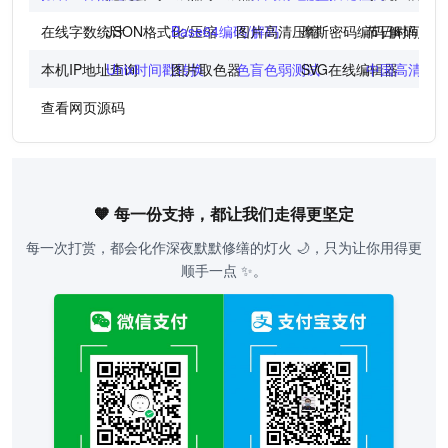
在线字数统计
JSON格式化/压缩
Base64编码/解码
图片高清压缩
摩斯密码编码/解码
节日时间倒
本机IP地址查询
Unix时间戳转换
图片取色器
色盲色弱测试
SVG在线编辑器
中国高清地
查看网页源码
🧡 每一份支持，都让我们走得更坚定
每一次打赏，都会化作深夜默默修缮的灯火 🌙，只为让你用得更
顺手一点 ✨。