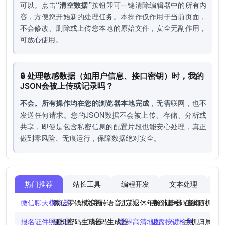
可以。点击
“清空数据”
按钮即可一键清除编辑器中的所有内
容，方便您开始新的处理任务。本操作仅作用于当前页面，
不会修改、删除或上传您本地的原始文件，安全无副作用，
可放心使用。
🔒 处理敏感数据（如用户信息、接口密钥）时，我的
JSON会被上传或记录吗？
不会。所有操作均在您的浏览器本地完成
，无需联网，也不
发送任何请求。您的JSON数据不会被上传、存储、分析或
共享，即使是包含私密信息的配置片段也能安心处理，真正
做到零风险、无痕运行，保障数据绝对安全。
热门推荐
站长工具
编程开发
文本处理
图
微信聊天模拟器
微信零钱模拟器
文字转语音工具
法定退休年龄计算器
身份证号码查询
在线随机点
报名证件照处理
随机密码生成器
二维码生成器
世界高清地图
键盘按键检测
手机归属地