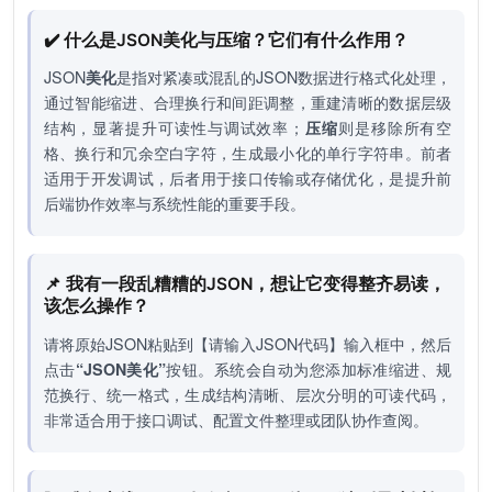
✔️ 什么是JSON美化与压缩？它们有什么作用？
JSON
美化
是指对紧凑或混乱的JSON数据进行格式化处理，
通过智能缩进、合理换行和间距调整，重建清晰的数据层级
结构，显著提升可读性与调试效率；
压缩
则是移除所有空
格、换行和冗余空白字符，生成最小化的单行字符串。前者
适用于开发调试，后者用于接口传输或存储优化，是提升前
后端协作效率与系统性能的重要手段。
📌 我有一段乱糟糟的JSON，想让它变得整齐易读，
该怎么操作？
请将原始JSON粘贴到【请输入JSON代码】输入框中，然后
点击
“JSON美化”
按钮。系统会自动为您添加标准缩进、规
范换行、统一格式，生成结构清晰、层次分明的可读代码，
非常适合用于接口调试、配置文件整理或团队协作查阅。