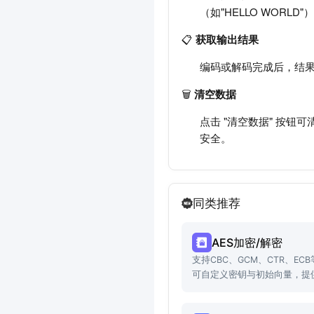
（如"HELLO WOR
📋
获取输出结果
编码或解码完成后，结果
🗑️
清空数据
点击 "清空数据" 按
安全。
同类推荐
AES加密/解密
支持CBC、GCM、CTR、EC
可自定义密钥与初始向量，提供
实用功能。