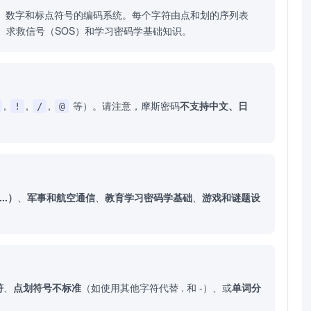
表示字母、数字和标点符号的编码系统。每个字符由点和划的序列表
、求救信号（SOS）和学习密码学基础知识。
,
,
,
等）。请注意，摩斯密码
不支持中文、日
!
/
@
..）
、
军事和航空通信
、
教育学习密码学基础
、
游戏和谜题设
符
、
点划符号不标准
（如使用其他字符代替 . 和 -）、或
单词分