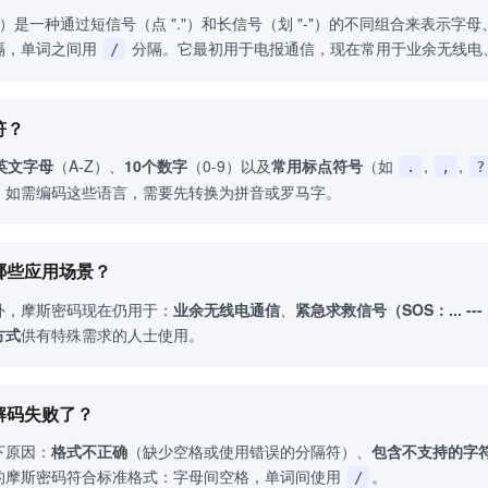
ode）是一种通过短信号（点 "."）和长信号（划 "-"）的不同组合来
隔，单词之间用
分隔。它最初用于电报通信，现在常用于业余无线电
/
符？
英文字母
（A-Z）、
10个数字
（0-9）以及
常用标点符号
（如
,
,
.
,
?
，如需编码这些语言，需要先转换为拼音或罗马字。
有哪些应用场景？
外，摩斯密码现在仍用于：
业余无线电通信
、
紧急求救信号（SOS：... --- .
方式
供有特殊需求的人士使用。
解码失败了？
下原因：
格式不正确
（缺少空格或使用错误的分隔符）、
包含不支持的字
的摩斯密码符合标准格式：字母间空格，单词间使用
。
/