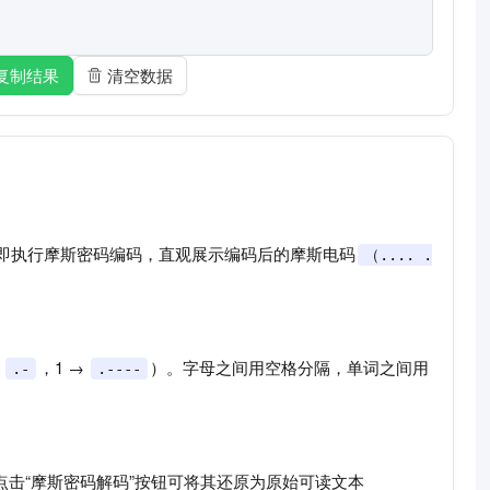
复制结果
清空数据
即执行摩斯密码编码，直观展示编码后的摩斯电码
（.... .
→
，1 →
）。字母之间用空格分隔，单词之间用
.-
.----
点击“摩斯密码解码”按钮可将其还原为原始可读文本