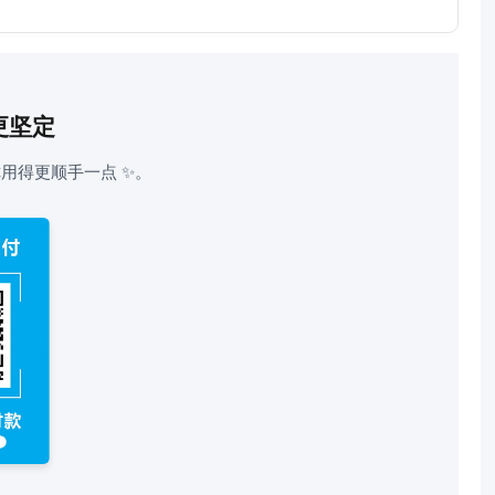
更坚定
用得更顺手一点 ✨。