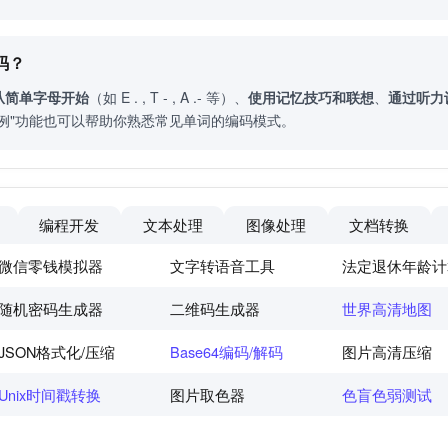
码？
从简单字母开始
（如 E . , T - , A .- 等）、
使用记忆技巧和联想
、
通过听力
例"功能也可以帮助你熟悉常见单词的编码模式。
编程开发
文本处理
图像处理
文档转换
微信零钱模拟器
文字转语音工具
法定退休年龄计
随机密码生成器
二维码生成器
世界高清地图
JSON格式化/压缩
Base64编码/解码
图片高清压缩
Unix时间戳转换
图片取色器
色盲色弱测试