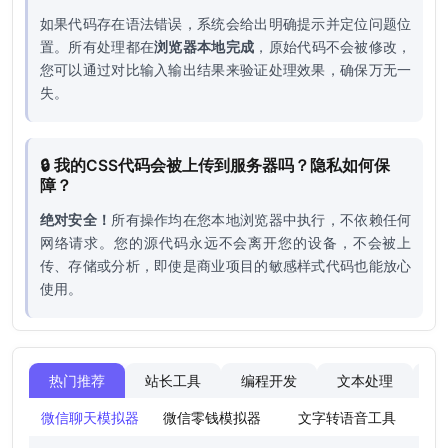
如果代码存在语法错误，系统会给出明确提示并定位问题位
置。所有处理都在
浏览器本地完成
，原始代码不会被修改，
您可以通过对比输入输出结果来验证处理效果，确保万无一
失。
🔒 我的CSS代码会被上传到服务器吗？隐私如何保
障？
绝对安全！
所有操作均在您本地浏览器中执行，不依赖任何
网络请求。您的源代码永远不会离开您的设备，不会被上
传、存储或分析，即使是商业项目的敏感样式代码也能放心
使用。
热门推荐
站长工具
编程开发
文本处理
图
微信聊天模拟器
微信零钱模拟器
文字转语音工具
法