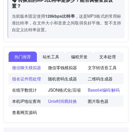
🎧 转换后的MP3比特率是多少？能否调整音质设
置？
当前版本固定使用
128kbps比特率
，这是MP3格式的常用标
准比特率，在文件大小和音质之间取得良好平衡。暂不支持
自定义比特率设置。
热门推荐
站长工具
编程开发
文本处理
图
微信聊天模拟器
微信零钱模拟器
文字转语音工具
法
报名证件照处理
随机密码生成器
二维码生成器
世
在线字数统计
JSON格式化/压缩
Base64编码/解码
图
本机IP地址查询
Unix时间戳转换
图片取色器
色
查看网页源码