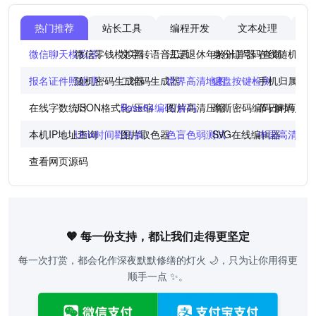
热门推荐
站长工具
编程开发
文本处理
图
微信聊天模拟器
微信零钱模拟器
文字转语音工具
法定退休年龄计算器
身份证号码查询
在线随机点
报名证件照处理
随机密码生成器
二维码生成器
世界高清地图
键盘按键检测
手机归属地
在线字数统计
JSON格式化/压缩
Base64编码/解码
图片高清压缩
摩斯密码编码/解码
节日时间倒
本机IP地址查询
Unix时间戳转换
图片取色器
色盲色弱测试
SVG在线编辑器
中国高清地
查看网页源码
🧡 每一份支持，都让我们走得更坚定
每一次打赏，都会化作深夜默默修缮的灯火 🌙，只为让你用得更
顺手一点 ✨。