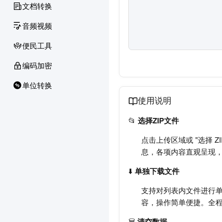
文档转换
音频视频
便民工具
编码加密
单位转换
使用说明
📂
选择ZIP文件
点击上传区域或 "选择 
息，各项内容直观呈现，
⬇️
单独下载文件
支持对列表内文件进行单
容，操作简单便捷。全
🗑️
清空数据