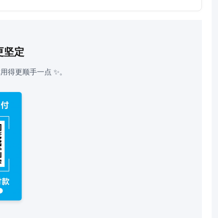
更坚定
用得更顺手一点 ✨。