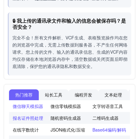
🔒 我上传的通讯录文件和输入的信息会被保存吗？是
否安全？
完全不会！所有文件解析、VCF生成、表格预览操作均在您
的浏览器中完成，无需上传数据到服务器，不产生任何网络
请求。您上传的文件、输入的通讯录信息、生成的VCF内容
均仅存储在本地浏览器内存中，清空数据或关闭页面后即彻
底清除，保护您的通讯录隐私和数据安全。
热门推荐
站长工具
编程开发
文本处理
图
微信聊天模拟器
微信零钱模拟器
文字转语音工具
法
报名证件照处理
随机密码生成器
二维码生成器
世
在线字数统计
JSON格式化/压缩
Base64编码/解码
图