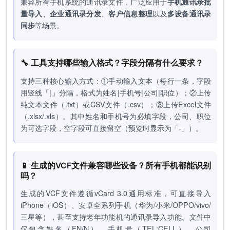
兼容所有手机系统的通讯录文件，广泛应用于
手机通讯录批
量导入
、
企业通讯录分发
、
客户信息整理
以及
多设备通讯录
同步
等场景。
🔧 工具支持哪些输入格式？字段分隔有什么要求？
支持三种核心输入方式：①手动输入文本（每行一条，字段
用竖线「|」分隔，格式为姓名|手机号|公司|职位）；②上传
纯文本文件（.txt）或CSV文件（.csv）；③上传Excel文件
（.xlsx/.xls）。其中姓名和手机号为必填字段，公司、职位
为可选字段，空字段可直接留空（预览时显示为「-」）。
📱 生成的VCF文件兼容哪些设备？所有手机都能识别
吗？
生成的VCF文件遵循vCard 3.0通用标准，可直接导入
iPhone（iOS）、安卓全系列手机（华为/小米/OPPO/vivo/
三星等），甚至支持老年功能机的通讯录导入功能。文件中
仅包含姓名（FN/N）、手机号（TEL;CELL）、公司