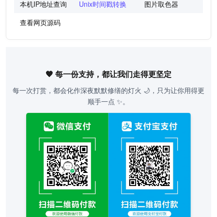
本机IP地址查询
Unix时间戳转换
图片取色器
色
查看网页源码
🧡 每一份支持，都让我们走得更坚定
每一次打赏，都会化作深夜默默修缮的灯火 🌙，只为让你用得更
顺手一点 ✨。