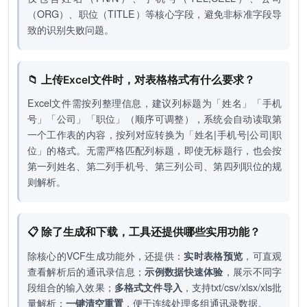
（ORG）、职位（TITLE）等核心字段，避免非标准字段导
致的识别失败问题。
📁 上传Excel文件时，对表格格式有什么要求？
Excel文件需按列整理信息，建议列标题为「姓名」「手机
号」「公司」「职位」（顺序可调整），系统会自动读取第
一个工作表的内容，按列对应转换为「姓名|手机号|公司|职
位」的格式。无需严格匹配列标题，即使无标题行，也会按
第一列姓名、第二列手机号、第三列公司、第四列职位的规
则解析。
📋 除了生成和下载，工具还提供哪些实用功能？
除核心的VCF生成功能外，还提供：
实时表格预览
，可直观
查看解析后的通讯录信息；
示例数据快速体验
，展示不同字
段组合的输入效果；
多格式文件导入
，支持txt/csv/xlsx/xls批
量解析；
一键清空重置
，便于连续处理多组通讯录数据。