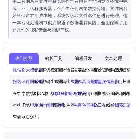
本工具的所有文件重命名操作均在用户本地浏览器环境中完
成，不上传程服务器，不产生任何网络数据传输。文件内容
始终保留在用户本地，系统仅读取文件名信息进行处理。这
一本地化处理机制彻底规避了数据泄露风险，全面保障了用
户文件的隐私安全与知识产权。
热门推荐
站长工具
编程开发
文本处理
图
微信聊天模拟器
微信零钱模拟器
文字转语音工具
法定退休年龄计算器
身份证号码查询
在线随机点
报名证件照处理
随机密码生成器
二维码生成器
世界高清地图
键盘按键检测
手机归属地
在线字数统计
JSON格式化/压缩
Base64编码/解码
图片高清压缩
摩斯密码编码/解码
节日时间倒
本机IP地址查询
Unix时间戳转换
图片取色器
色盲色弱测试
SVG在线编辑器
中国高清地
查看网页源码