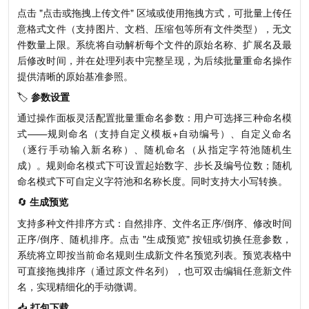
点击 "点击或拖拽上传文件" 区域或使用拖拽方式，可批量上传任
意格式文件（支持图片、文档、压缩包等所有文件类型），无文
件数量上限。系统将自动解析每个文件的原始名称、扩展名及最
后修改时间，并在处理列表中完整呈现，为后续批量重命名操作
提供清晰的原始基准参照。
🏷️
参数设置
通过操作面板灵活配置批量重命名参数：用户可选择三种命名模
式——规则命名（支持自定义模板+自动编号）、自定义命名
（逐行手动输入新名称）、随机命名（从指定字符池随机生
成）。规则命名模式下可设置起始数字、步长及编号位数；随机
命名模式下可自定义字符池和名称长度。同时支持大小写转换。
🔄
生成预览
支持多种文件排序方式：自然排序、文件名正序/倒序、修改时间
正序/倒序、随机排序。点击 "生成预览" 按钮或切换任意参数，
系统将立即按当前命名规则生成新文件名预览列表。预览表格中
可直接拖拽排序（通过原文件名列），也可双击编辑任意新文件
名，实现精细化的手动微调。
📥
打包下载