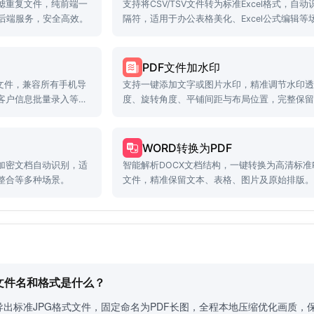
滤重复文件，纯前端一
支持将CSV/TSV文件转为标准Excel格式，自动
需后端服务，安全高效。
隔符，适用于办公表格美化、Excel公式编辑等
PDF文件加水印
文件，兼容所有手机导
支持一键添加文字或图片水印，精准调节水印
客户信息批量录入等场
度、旋转角度、平铺间距与布局位置，完整保
PDF文档内容和排版质量。
WORD转换为PDF
加密文档自动识别，适
智能解析DOCX文档结构，一键转换为高清标准P
整合等多种场景。
文件，精准保留文本、表格、图片及原始排版
定文件名和格式是什么？
导出标准JPG格式文件，固定命名为PDF长图，全程本地压缩优化画质