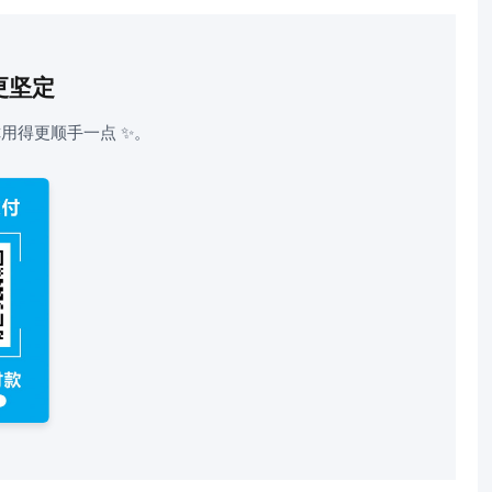
更坚定
用得更顺手一点 ✨。