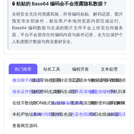
🔒 粘贴的 Base64 编码会不会泄露隐私数据？
全程安全无任何泄露风险，所有编码粘贴、解码还原、图片
预览等全部操作，都在用户本地浏览器内部完成运行。
Base64 编码数据与生成的图片文件不会上传至任何服务
器，平台不会留存任何编码内容与操作记录，全方位保护个
人私密图片数据与商业素材安全。
热门推荐
站长工具
编程开发
文本处理
图
微信聊天模拟器
微信零钱模拟器
文字转语音工具
法定退休年龄计算器
身份证号码查询
在线随机点
报名证件照处理
随机密码生成器
二维码生成器
世界高清地图
键盘按键检测
手机归属地
在线字数统计
JSON格式化/压缩
Base64编码/解码
图片高清压缩
摩斯密码编码/解码
节日时间倒
本机IP地址查询
Unix时间戳转换
图片取色器
色盲色弱测试
SVG在线编辑器
中国高清地
查看网页源码