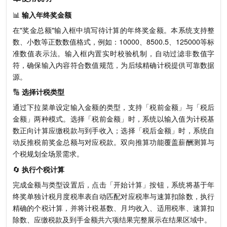
📊
输入年终奖金额
在"奖金总额"输入框中填写待计算的年终奖金额。本系统支持整
数、小数等正数数值格式，例如：10000、8500.5、125000等标
准数值表示法。输入框内置实时校验机制，自动过滤非数值字
符，确保输入内容符合数值规范，为后续精确计税提供可靠数据
源。
🔢
选择计税类型
通过下拉菜单设定输入金额的类型，支持「税前金额」与「税后
金额」两种模式。选择「税前金额」时，系统以输入值为计税基
数正向计算应缴税款与到手收入；选择「税后金额」时，系统自
动反推税前奖金总额与对应税款。双向推算功能覆盖薪酬测算与
个税规划全场景需求。
🔄
执行个税计算
完成金额与类型设置后，点击「开始计算」按钮，系统将基于年
终奖单独计税月度税率表自动匹配对应税率与速算扣除数，执行
精确的个税计算，并将计税基数、月均收入、适用税率、速算扣
除数、应缴税款及到手金额共六项结果完整展示在结果区域中。