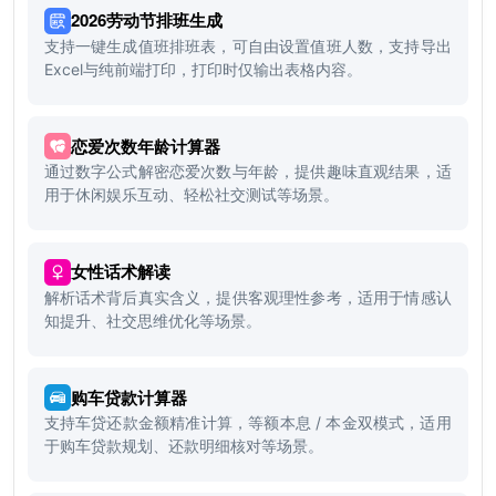
2026劳动节排班生成
支持一键生成值班排班表，可自由设置值班人数，支持导出
Excel与纯前端打印，打印时仅输出表格内容。
恋爱次数年龄计算器
通过数字公式解密恋爱次数与年龄，提供趣味直观结果，适
用于休闲娱乐互动、轻松社交测试等场景。
女性话术解读
解析话术背后真实含义，提供客观理性参考，适用于情感认
知提升、社交思维优化等场景。
购车贷款计算器
支持车贷还款金额精准计算，等额本息 / 本金双模式，适用
于购车贷款规划、还款明细核对等场景。