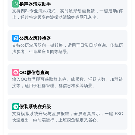
扬声器清灰助手
支持四种专业清灰模式，实时波形动画反馈，一键启动/停
止，通过特定频率声波振动清除喇叭网孔灰尘。
公历农历转换器
支持公历农历双向一键转换，适用于日常日期查询、传统历
法参考、生肖星座查阅等场景。
QQ群信息查询
输入QQ群号即可获取群名称、成员数、活跃人数、加群链
接等，适用于社群管理、群信息核实等场景。
假装系统在升级
支持模拟系统升级与蓝屏报错，全屏逼真展示，一键 ESC
快速退出，纯前端运行，上班摸鱼稳定又省心。