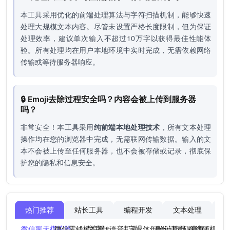
本工具采用优化的前端处理算法与字符扫描机制，能够快速
处理大规模文本内容。尽管未设置严格长度限制，但为保证
处理效率，建议单次输入不超过10万字以获得最佳性能体
验。所有处理均在用户本地环境中实时完成，无需依赖网络
传输或等待服务器响应。
🔒 Emoji去除过程安全吗？内容会被上传到服务器
吗？
非常安全！本工具采用
纯前端本地处理技术
，所有文本处理
操作均在您的浏览器中完成，无需联网传输数据。输入的文
本不会被上传至任何服务器，也不会被存储或记录，彻底保
护您的隐私和信息安全。
热门推荐
站长工具
编程开发
文本处理
图
微信聊天模拟器
微信零钱模拟器
文字转语音工具
法定退休年龄计算器
身份证号码查询
在线随机点