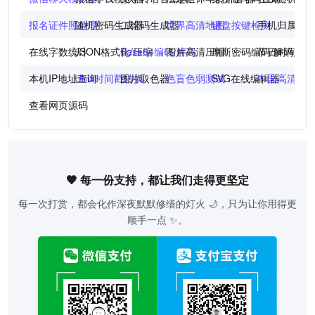
报名证件照处理
随机密码生成器
二维码生成器
世界高清地图
键盘按键检测
手机归属地
在线字数统计
JSON格式化/压缩
Base64编码/解码
图片高清压缩
摩斯密码编码/解码
节日时间倒
本机IP地址查询
Unix时间戳转换
图片取色器
色盲色弱测试
SVG在线编辑器
中国高清地
查看网页源码
🧡 每一份支持，都让我们走得更坚定
每一次打赏，都会化作深夜默默修缮的灯火 🌙，只为让你用得更
顺手一点 ✨。