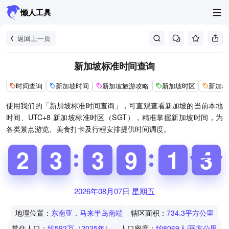
懒人工具
返回上一页
新加坡标准时间查询
时间查询
新加坡时间
新加坡旅游攻略
新加坡时区
新加坡
使用我们的「新加坡标准时间查询」，可直观查看新加坡的当前本地
时间、UTC+8 新加坡标准时区（SGT），精准掌握新加坡时间，为
各类景点游览、美食打卡及行程安排提供时间调度。
1
1
2
2
2
2
3
3
2
2
3
3
8
8
9
9
0
1
1
3
4
4
2026年08月07日 星期五
地理位置：
东南亚，马来半岛南端
辖区面积：
734.3平方公里
常住人口：
约592万（2025年）
人口密度：
约8069人/平方公里