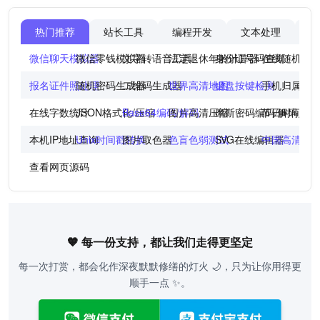
热门推荐
站长工具
编程开发
文本处理
图
微信聊天模拟器
微信零钱模拟器
文字转语音工具
法定退休年龄计算器
身份证号码查询
在线随机点
报名证件照处理
随机密码生成器
二维码生成器
世界高清地图
键盘按键检测
手机归属地
在线字数统计
JSON格式化/压缩
Base64编码/解码
图片高清压缩
摩斯密码编码/解码
节日时间倒
本机IP地址查询
Unix时间戳转换
图片取色器
色盲色弱测试
SVG在线编辑器
中国高清地
查看网页源码
🧡 每一份支持，都让我们走得更坚定
每一次打赏，都会化作深夜默默修缮的灯火 🌙，只为让你用得更
顺手一点 ✨。