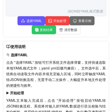
JSON转YAML格式数据
选择YAML
开始处理
查看示例
复制结果
清空数据
使用说明
📁
选择YAML
点击 "选择YAML" 按钮可打开系统文件选择弹窗，支持快速选取
本地YAML格式文件（.yaml/.yml后缀均兼容）。文件选中后，系
统将自动读取文件内容并填充至输入区域，同时立即触发YAML
转JSON转换流程，无需手动二次操作，大幅提升本地文件处理
的便捷性与效率。
▶️
开始处理
YAML文本输入完成后，点击 "开始处理" 按钮启动YAML转
JSON转换流程。系统将对输入的YAML数据进行语法校验与结
构化解析，将层级化的YAML键值对、数组、布尔/数字类型值完