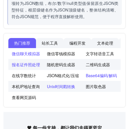
项转为JSON数组，布尔/数字/null类型值保留原生JSON类
型特征，根层级键名作为JSON顶级键名，整体结构清晰、
符合JSON规范，便于程序直接解析使用。
热门推荐
站长工具
编程开发
文本处理
图
微信聊天模拟器
微信零钱模拟器
文字转语音工具
法
报名证件照处理
随机密码生成器
二维码生成器
世
在线字数统计
JSON格式化/压缩
Base64编码/解码
图
本机IP地址查询
Unix时间戳转换
图片取色器
色
查看网页源码
🧡 每一份支持，都让我们走得更坚定