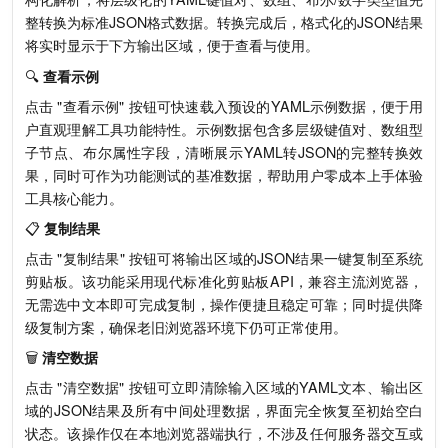
整转换为标准JSON格式数据。转换完成后，格式化的JSON结果
将实时显示于下方输出区域，便于查看与使用。
🔍
查看示例
点击 "查看示例" 按钮可快速载入预设的YAML示例数据，便于用
户直观理解工具功能特性。示例数据包含多层级键值对、数组型
子节点、布尔属性字段，清晰展示YAML转JSON的完整转换效
果，同时可作为功能测试的基准数据，帮助用户零成本上手体验
工具核心能力。
📋
复制结果
点击 "复制结果" 按钮可将输出区域的JSON结果一键复制至系统
剪贴板。该功能采用现代标准化剪贴板API，兼容主流浏览器，
无需选中文本即可完成复制，操作便捷且稳定可靠；同时提供降
级复制方案，确保老旧浏览器环境下仍可正常使用。
🗑️
清空数据
点击 "清空数据" 按钮可立即清除输入区域的YAML文本、输出区
域的JSON结果及所有中间处理数据，界面完全恢复至初始空白
状态。该操作仅在本地浏览器端执行，不涉及任何服务器交互或