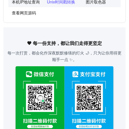
本机IP地址查询
Unix时间戳转换
图片取色器
色
查看网页源码
🧡 每一份支持，都让我们走得更坚定
每一次打赏，都会化作深夜默默修缮的灯火 🌙，只为让你用得更
顺手一点 ✨。