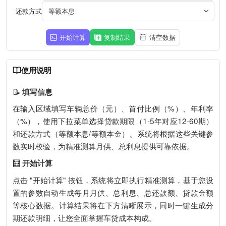
还款方式
等额本息
开始计算
复制结果
清空数据
使用说明
📝
填写信息
在输入区域填写车辆总价（元）、首付比例（%）、年利率
（%），使用下拉菜单选择贷款期限（1-5年对应12-60期）
和还款方式（等额本息/等额本金）。系统将根据这些关键参
数实时校验，为精准测算月供、总利息提供可靠依据。
🧮
开始计算
点击 "开始计算" 按钮，系统将立即执行精准测算，基于您设
置的参数自动生成每月月供、总利息、总还款额、贷款金额
等核心数据。计算结果将在下方清晰展示，同时一键生成分
期还款明细，让您全面掌握车贷成本构成。