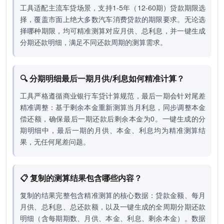
工具适配主流车贷场景，支持1-5年（12-60期）贷款期限选
择，覆盖市面上绝大多数汽车消费贷款的期限要求。无论选
择哪种期限，均可精准测算对应月供、总利息，并一键生成
分期还款明细，满足不同还款周期的测算需求。
🔍 分期明细最后一期月供/利息如何精准计算？
工具严格遵循商业银行车贷计算规范，最后一期会针对尾差
精准调整：基于剩余本金重新测算当月利息，同步调整本金
偿还额，确保最后一期还款后剩余本金为0。一键生成的分
期明细中，最后一期的月供、本金、利息均为精准测算结
果，无任何尾差问题。
📋 复制的测算结果包含哪些内容？
复制的结果完整包含精准测算的核心数据：贷款金额、每月
月供、总利息、总还款额，以及一键生成的全周期分期还款
明细（含每期期数、月供、本金、利息、剩余本金）。数据