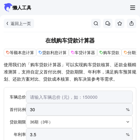
懒人工具
返回上一页
在线购车贷款计算器
等额本息计算
贷款利息计算
车贷计算器
购车贷款
分期还
使用我们的「购车贷款计算器」可以实现购车贷款核算、还款金额精
准测算，支持自定义首付比例、贷款期限、年利率，满足购车预算规
划、还款方案对比、贷款成本核算、购车决策参考等需求。
车辆总价
首付比例
%
贷款期限
36期（3年）
年利率
%