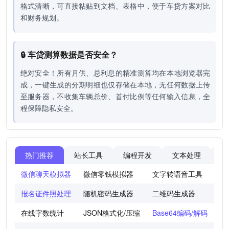
格式清晰，可直接粘贴到文档、表格中，便于车贷方案对比
和财务规划。
🔒 车贷测算数据是否安全？
绝对安全！所有月供、总利息的精准测算均在本地浏览器完
成，一键生成的分期明细也仅存储在本地，无任何数据上传
至服务器，不收集车辆总价、首付比例等任何输入信息，全
程保障隐私安全。
热门推荐
站长工具
编程开发
文本处理
图
微信聊天模拟器
微信零钱模拟器
文字转语音工具
法
报名证件照处理
随机密码生成器
二维码生成器
世
在线字数统计
JSON格式化/压缩
Base64编码/解码
图