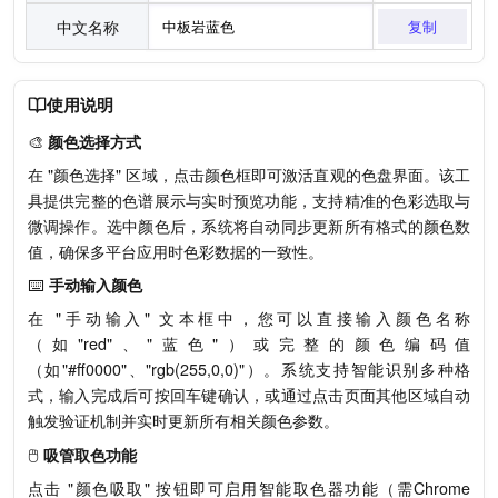
中文名称
复制
使用说明
🎨
颜色选择方式
在 "颜色选择" 区域，点击颜色框即可激活直观的色盘界面。该工
具提供完整的色谱展示与实时预览功能，支持精准的色彩选取与
微调操作。选中颜色后，系统将自动同步更新所有格式的颜色数
值，确保多平台应用时色彩数据的一致性。
⌨️
手动输入颜色
在 "手动输入" 文本框中，您可以直接输入颜色名称
（如"red"、"蓝色"）或完整的颜色编码值
（如"#ff0000"、"rgb(255,0,0)"）。系统支持智能识别多种格
式，输入完成后可按回车键确认，或通过点击页面其他区域自动
触发验证机制并实时更新所有相关颜色参数。
🖱️
吸管取色功能
点击 "颜色吸取" 按钮即可启用智能取色器功能（需Chrome