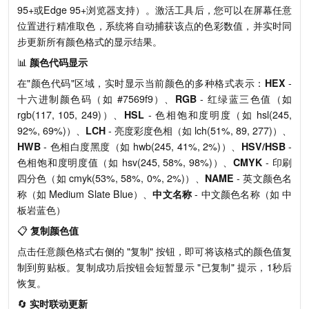
95+或Edge 95+浏览器支持）。激活工具后，您可以在屏幕任意
位置进行精准取色，系统将自动捕获该点的色彩数值，并实时同
步更新所有颜色格式的显示结果。
📊
颜色代码显示
在"颜色代码"区域，实时显示当前颜色的多种格式表示：
HEX
-
十六进制颜色码（如 #7569f9）、
RGB
- 红绿蓝三色值（如
rgb(117, 105, 249)）、
HSL
- 色相饱和度明度（如 hsl(245,
92%, 69%)）、
LCH
- 亮度彩度色相（如 lch(51%, 89, 277)）、
HWB
- 色相白度黑度（如 hwb(245, 41%, 2%)）、
HSV/HSB
-
色相饱和度明度值（如 hsv(245, 58%, 98%)）、
CMYK
- 印刷
四分色（如 cmyk(53%, 58%, 0%, 2%)）、
NAME
- 英文颜色名
称（如 Medium Slate Blue）、
中文名称
- 中文颜色名称（如 中
板岩蓝色）
📋
复制颜色值
点击任意颜色格式右侧的 "复制" 按钮，即可将该格式的颜色值复
制到剪贴板。复制成功后按钮会短暂显示 "已复制" 提示，1秒后
恢复。
🔄
实时联动更新