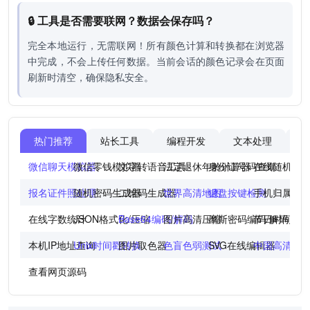
🔒 工具是否需要联网？数据会保存吗？
完全本地运行，无需联网！所有颜色计算和转换都在浏览器
中完成，不会上传任何数据。当前会话的颜色记录会在页面
刷新时清空，确保隐私安全。
热门推荐
站长工具
编程开发
文本处理
图
微信聊天模拟器
微信零钱模拟器
文字转语音工具
法定退休年龄计算器
身份证号码查询
在线随机点
报名证件照处理
随机密码生成器
二维码生成器
世界高清地图
键盘按键检测
手机归属地
在线字数统计
JSON格式化/压缩
Base64编码/解码
图片高清压缩
摩斯密码编码/解码
节日时间倒
本机IP地址查询
Unix时间戳转换
图片取色器
色盲色弱测试
SVG在线编辑器
中国高清地
查看网页源码