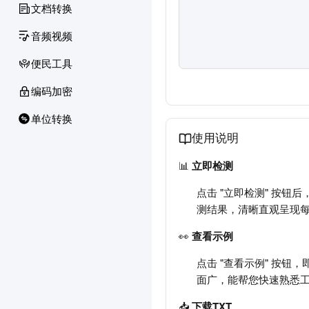
文档转换
音频视频
便民工具
编码加密
单位转换
使用说明
📊
立即检测
点击 "立即检测" 按钮
测结果，清晰直观呈现
👀
查看示例
点击 "查看示例" 按
面广，能帮您快速熟悉
📥
下载TXT