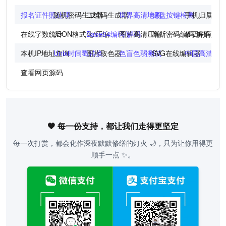
报名证件照处理
随机密码生成器
二维码生成器
世界高清地图
键盘按键检测
手机归属地
在线字数统计
JSON格式化/压缩
Base64编码/解码
图片高清压缩
摩斯密码编码/解码
节日时间倒
本机IP地址查询
Unix时间戳转换
图片取色器
色盲色弱测试
SVG在线编辑器
中国高清地
查看网页源码
🧡 每一份支持，都让我们走得更坚定
每一次打赏，都会化作深夜默默修缮的灯火 🌙，只为让你用得更
顺手一点 ✨。