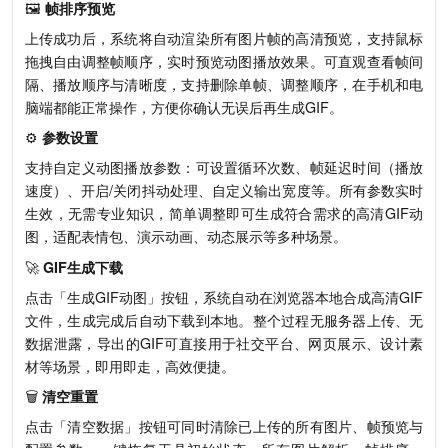
🖼️
帧排序预览
上传成功后，系统将自动渲染所有图片帧的高清预览，支持鼠标
拖拽自由调整帧顺序，实时预览动图播放效果。可直观查看帧间
隔、播放顺序与清晰度，支持删除单帧、调整顺序，在手机和电
脑端都能正常操作，方便你确认无误后再生成GIF。
⚙️
参数设置
支持自定义动图播放参数：可设置循环次数、帧延迟时间（播放
速度）、开启/关闭抖动处理、自定义输出宽度等。所有参数实时
生效，无需专业知识，简单调整即可生成符合需求的高清GIF动
图，适配表情包、演示动画、动态展示等多种场景。
🚀
GIF生成下载
点击「生成GIF动图」按钮，系统自动在浏览器本地合成高清GIF
文件，生成完成后自动下载到本地。整个过程无服务器上传、无
数据泄露，导出的GIF可直接用于社交平台、网页展示、设计素
材等场景，即用即走，高效便捷。
🗑️
清空重置
点击「清空数据」按钮可同时清除已上传的所有图片、帧预览与