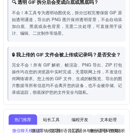
🔍 透明 GIF 拆分后会变成白底或黑底吗？
不会！本工具专为透明动图优化，拆分过程完整保留 GIF 原
始透明通道，导出的 PNG 图片保持透明背景，不会自动添
加白底、黑底或杂色背景，无需二次处理，可直接用于设
计、编辑、二次制作等场景。
🔒 我上传的 GIF 文件会被上传或记录吗？是否安全？
完全不会！所有 GIF 解析、帧渲染、PNG 导出、ZIP 打包
操作均在您的浏览器中实时完成，无需联网上传，不发送任
何网络请求。您上传的 GIF 文件、生成的帧预览、导出的图
片数据等所有信息均不会离开您的设备，也不会被存储、记
录或追踪，彻底保护您的文件安全与隐私。
热门推荐
站长工具
编程开发
文本处理
图
微信聊天模拟器
微信零钱模拟器
文字转语音工具
法定退休年龄计算器
身份证号码查询
在线随机点