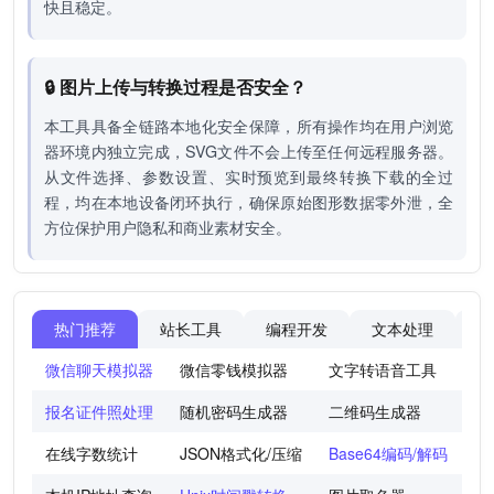
快且稳定。
🔒 图片上传与转换过程是否安全？
本工具具备全链路本地化安全保障，所有操作均在用户浏览
器环境内独立完成，SVG文件不会上传至任何远程服务器。
从文件选择、参数设置、实时预览到最终转换下载的全过
程，均在本地设备闭环执行，确保原始图形数据零外泄，全
方位保护用户隐私和商业素材安全。
热门推荐
站长工具
编程开发
文本处理
图
微信聊天模拟器
微信零钱模拟器
文字转语音工具
法
报名证件照处理
随机密码生成器
二维码生成器
世
在线字数统计
JSON格式化/压缩
Base64编码/解码
图