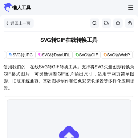
懒人工具
返回上一页
SVG转GIF在线转换工具
NG
SVG转JPG
SVG转DataURL
SVG转GIF
SVG转WebP
使用我们的「在线SVG转GIF转换工具」支持将SVG矢量图形转换为
GIF格式图片，可灵活调整GIF图片输出尺寸，适用于网页简单图
形、旧版系统兼容、基础图标制作和低色彩需求场景等多样化应用场
景。