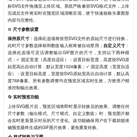
标SVG文件拖拽至上传区域。系统严格兼容SVG格式文件，上传
完成后文件将实时在预览区域清晰呈现，便于快速核验矢量图形
内容与完整性。
⚙️
尺寸参数设置
保持原尺寸
：选择此选项将按照SVG文件的原始尺寸进行转换，
此时尺寸参数选择框和数值输入框将被自动禁用；
自定义尺寸
：
选择此选项可灵活调整输出GIF图片的尺寸，支持以下两种模
式：✓ 固定宽度（高度自适应）：设置目标宽度，高度按SVG原
始宽高比自动计算，默认宽度1024像素；✓ 固定高度（宽度自适
应）：设置目标高度，宽度按SVG原始宽高比自动计算，默认高
度768像素。所有参数调整均在预览区域实时生效，方便用户精
准控制输出效果。
🔄
实时预览功能
上传SVG图片后，预览区域将即时显示转换后的效果。调整任何
尺寸参数（输出模式、尺寸模式、自定义数值）时，预览图片都
会实时更新显示对应的尺寸变化。该功能确保用户在下载前能准
确预览最终生成的GIF图片效果，避免重复转换。
📥
格式转换与下载