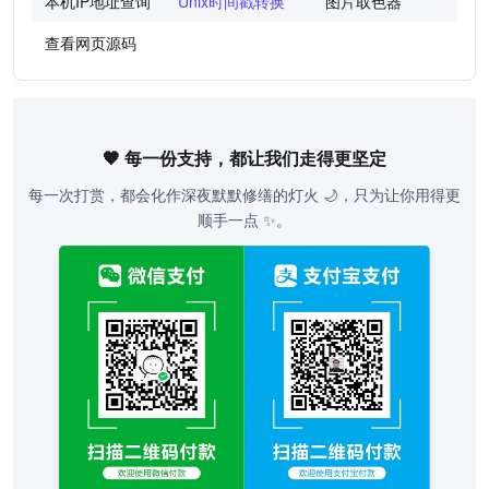
本机IP地址查询
Unix时间戳转换
图片取色器
色
查看网页源码
🧡 每一份支持，都让我们走得更坚定
每一次打赏，都会化作深夜默默修缮的灯火 🌙，只为让你用得更
顺手一点 ✨。