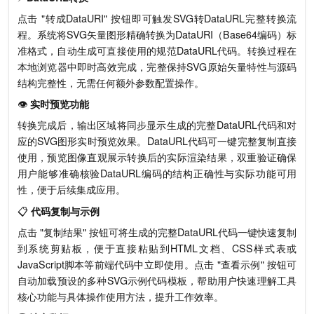
点击 "转成DataURI" 按钮即可触发SVG转DataURL完整转换流
程。系统将SVG矢量图形精确转换为DataURI（Base64编码）标
准格式，自动生成可直接使用的规范DataURL代码。转换过程在
本地浏览器中即时高效完成，完整保持SVG原始矢量特性与源码
结构完整性，无需任何额外参数配置操作。
👁️
实时预览功能
转换完成后，输出区域将同步显示生成的完整DataURL代码和对
应的SVG图形实时预览效果。DataURL代码可一键完整复制直接
使用，预览图像直观展示转换后的实际渲染结果，双重验证确保
用户能够准确核验DataURL编码的结构正确性与实际功能可用
性，便于后续集成应用。
📋
代码复制与示例
点击 "复制结果" 按钮可将生成的完整DataURL代码一键快速复制
到系统剪贴板，便于直接粘贴到HTML文档、CSS样式表或
JavaScript脚本等前端代码中立即使用。点击 "查看示例" 按钮可
自动加载预设的多种SVG示例代码模板，帮助用户快速理解工具
核心功能与具体操作使用方法，提升工作效率。