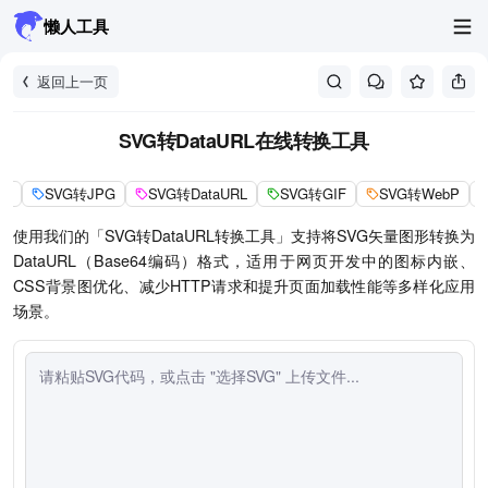
懒人工具
返回上一页
SVG转DataURL在线转换工具
NG
SVG转JPG
SVG转DataURL
SVG转GIF
SVG转WebP
使用我们的「SVG转DataURL转换工具」支持将SVG矢量图形转换为
DataURL（Base64编码）格式，适用于网页开发中的图标内嵌、
CSS背景图优化、减少HTTP请求和提升页面加载性能等多样化应用
场景。