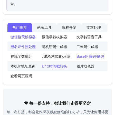
全。
热门推荐
站长工具
编程开发
文本处理
图
微信聊天模拟器
微信零钱模拟器
文字转语音工具
法
报名证件照处理
随机密码生成器
二维码生成器
世
在线字数统计
JSON格式化/压缩
Base64编码/解码
图
本机IP地址查询
Unix时间戳转换
图片取色器
色
查看网页源码
🧡 每一份支持，都让我们走得更坚定
每一次打赏，都会化作深夜默默修缮的灯火 🌙，只为让你用得更