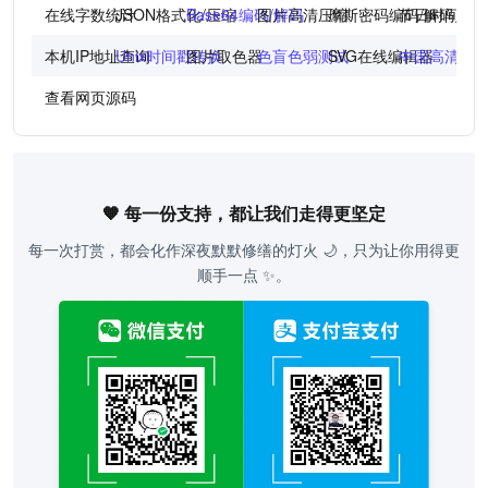
在线字数统计
JSON格式化/压缩
Base64编码/解码
图片高清压缩
摩斯密码编码/解码
节日时间倒
本机IP地址查询
Unix时间戳转换
图片取色器
色盲色弱测试
SVG在线编辑器
中国高清地
查看网页源码
🧡 每一份支持，都让我们走得更坚定
每一次打赏，都会化作深夜默默修缮的灯火 🌙，只为让你用得更
顺手一点 ✨。