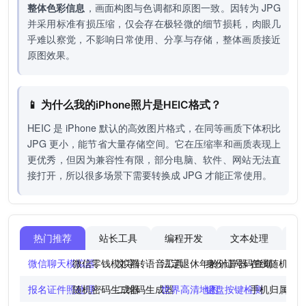
整体色彩信息
，画面构图与色调都和原图一致。因转为 JPG
并采用标准有损压缩，仅会存在极轻微的细节损耗，肉眼几
乎难以察觉，不影响日常使用、分享与存储，整体画质接近
原图效果。
📱 为什么我的iPhone照片是HEIC格式？
HEIC 是 iPhone 默认的高效图片格式，在同等画质下体积比
JPG 更小，能节省大量存储空间。它在压缩率和画质表现上
更优秀，但因为兼容性有限，部分电脑、软件、网站无法直
接打开，所以很多场景下需要转换成 JPG 才能正常使用。
热门推荐
站长工具
编程开发
文本处理
图
微信聊天模拟器
微信零钱模拟器
文字转语音工具
法定退休年龄计算器
身份证号码查询
在线随机点
报名证件照处理
随机密码生成器
二维码生成器
世界高清地图
键盘按键检测
手机归属地