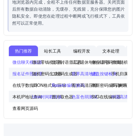
地浏览器内完成，全程不上传任何数据至服务器。关闭页面
后所有数据自动清除，无缓存、无残留，充分保障您的图片
隐私安全。即使您在处理过程中断网或飞行模式下，工具依
然可以正常使用。
热门推荐
站长工具
编程开发
文本处理
图
微信聊天模拟器
微信零钱模拟器
文字转语音工具
法定退休年龄计算器
身份证号码查询
在线随机点
报名证件照处理
随机密码生成器
二维码生成器
世界高清地图
键盘按键检测
手机归属地
在线字数统计
JSON格式化/压缩
Base64编码/解码
图片高清压缩
摩斯密码编码/解码
节日时间倒
本机IP地址查询
Unix时间戳转换
图片取色器
色盲色弱测试
SVG在线编辑器
中国高清地
查看网页源码