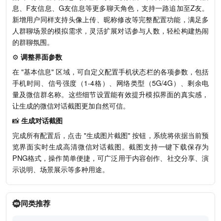
迈克尔杰克・僧
息、F友信息、G友信息等更多聊天角色，支持一路追加至Z友。
你好，我现在有事不在，一会
新增用户同样支持头像上传、昵称修改等完整配置功能，满足多
再和你练习
人群聊场景的模拟需求，灵活扩展对话参与人数，轻松构建热闹
的群聊氛围。
迈克尔杰克・僧
⚙️
调整界面参数
联系
在 "基本信息" 区域，可自定义配置手机状态栏的各项参数，包括
手机时间、信号强度（1-4格）、网络类型（5G/4G）、剩余电
猪八戒
量及微信群名称。这些细节设置能有效提升模拟界面的真实感，
😅
让生成的微信对话截图更加自然可信。
📸
生成对话截图
沙悟净
完成所有配置后，点击 "生成图片截图" 按钮，系统将依据当前预
上帝奖励，八戒快拿
览界面实时生成高清微信对话截图。截图支持一键下载保存为
PNG格式，操作简单便捷，可广泛用于内容创作、社交分享、演
示说明、场景展示等多种用途。
下面的小编也没词了
同类推荐