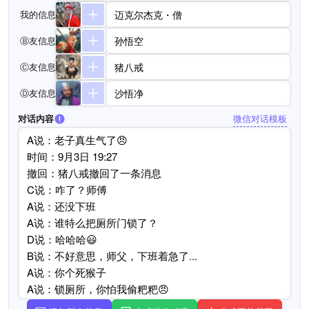
我的信息
迈克尔杰克・僧
Ⓑ友信息
快点给我打开
Ⓒ友信息
孙悟空
Ⓓ友信息
不好意思，师傅，我到家了😅
微信对话模板
对话内容
迈克尔杰克・僧
卧槽😱
孙悟空
钥匙在前台，你自己找人拿下
迈克尔杰克・僧
......
迈克尔杰克・僧