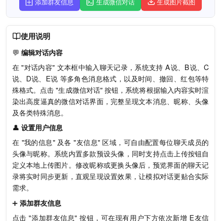
添加群友信息
生成微信对话
生成图片截图
谁去帮贫僧拿下？
猪八戒
使用说明
师父，我去😃
💬
编辑对话内容
在 "对话内容" 文本框中输入聊天记录，系统支持 A说、B说、C
迈克尔杰克・僧
说、D说、E说 等多角色消息格式，以及时间、撤回、红包等特
关键时刻，还是八戒靠得住👍
殊格式。点击 "生成微信对话" 按钮，系统将根据输入内容实时渲
染出高度逼真的微信对话界面，完整呈现文本消息、昵称、头像
猪八戒
及各类特殊消息。
不过，有个条件
👤
设置用户信息
在 "我的信息" 及各 "友信息" 区域，可自由配置每位聊天成员的
迈克尔杰克・僧
头像与昵称。系统内置多款预设头像，同时支持点击上传按钮自
￣へ￣
定义本地上传图片。修改昵称或更换头像后，预览界面的聊天记
录将实时同步更新，直观呈现设置效果，让模拟对话更贴合实际
猪八戒
需求。
借点钱
➕
添加群友信息
点击 "添加群友信息" 按钮，可在现有用户下方依次新增 E友信