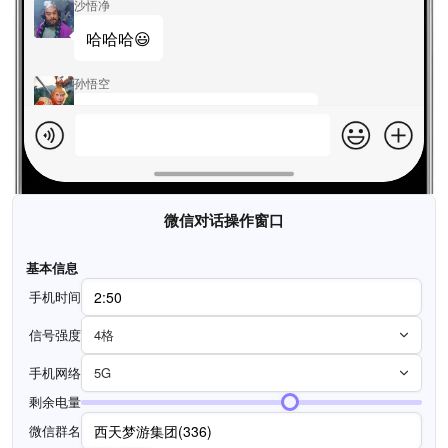
沙悟净
哈哈哈😃
孙悟空
不好意思，师父，下班着急了...
迈克尔杰克・僧
你个死猴子
微信对话操作窗口
迈克尔杰克・僧
基本信息
锁厕所，你怕我偷粑粑😠
手机时间
迈克尔杰克・僧
信号强度
4格
关的时候也不问一哈，里面有
没有人
手机网络
5G
剩余电量
孙悟空
微信群名
Ծ‸Ծ 尴尬