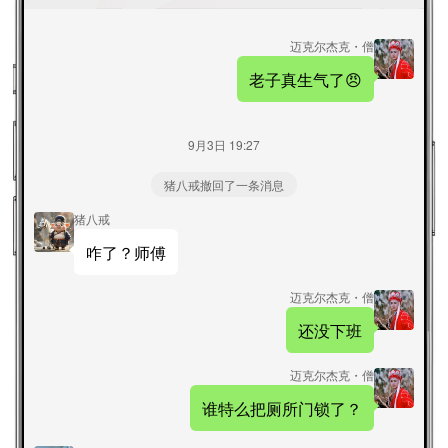
迈克尔杰克・僧
老子真生气了😠
9月3日 19:27
猪八戒撤回了一条消息
猪八戒
咋了？师傅
迈克尔杰克・僧
还没下班
迈克尔杰克・僧
谁特么把厕所门锁了？