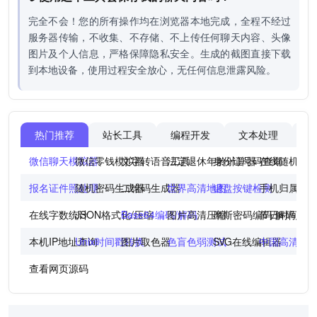
完全不会！您的所有操作均在浏览器本地完成，全程不经过
服务器传输，不收集、不存储、不上传任何聊天内容、头像
图片及个人信息，严格保障隐私安全。生成的截图直接下载
到本地设备，使用过程安全放心，无任何信息泄露风险。
热门推荐
站长工具
编程开发
文本处理
图
微信聊天模拟器
微信零钱模拟器
文字转语音工具
法定退休年龄计算器
身份证号码查询
在线随机点
报名证件照处理
随机密码生成器
二维码生成器
世界高清地图
键盘按键检测
手机归属地
在线字数统计
JSON格式化/压缩
Base64编码/解码
图片高清压缩
摩斯密码编码/解码
节日时间倒
本机IP地址查询
Unix时间戳转换
图片取色器
色盲色弱测试
SVG在线编辑器
中国高清地
查看网页源码