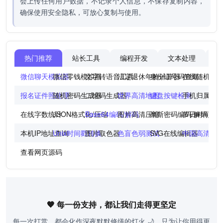
会上传任何用户数据，不记录个人信息，不保存复制内容，
确保使用安全隐私，可放心复制与使用。
热门推荐
站长工具
编程开发
文本处理
图
微信聊天模拟器
微信零钱模拟器
文字转语音工具
法定退休年龄计算器
身份证号码查询
在线随机点
报名证件照处理
随机密码生成器
二维码生成器
世界高清地图
键盘按键检测
手机归属地
在线字数统计
JSON格式化/压缩
Base64编码/解码
图片高清压缩
摩斯密码编码/解码
节日时间倒
本机IP地址查询
Unix时间戳转换
图片取色器
色盲色弱测试
SVG在线编辑器
中国高清地
查看网页源码
🧡 每一份支持，都让我们走得更坚定
每一次打赏，都会化作深夜默默修缮的灯火 🌙，只为让你用得更