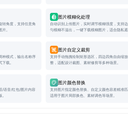
览、复古风格创作、胶
。
图片模糊化处理
旋转角度，支持任意角
自动识别上传图片，实时调节模糊强度，支持
图片。
匀模糊不溢出，一键下载模糊图片，适合隐私
背景虚化、敏感信息脱敏等场景。
图片自定义裁剪
两种模式，输出名称序
支持手动拖拽绘制矩形选区，四边四角自由缩
式下载。
整，适配设计裁图、素材修剪等多种场景。
图片颜色替换
/语音/红包/图片内容
支持图片指定颜色替换、自定义颜色容差精准
版。
适用于图片局部换色、素材调色等场景。