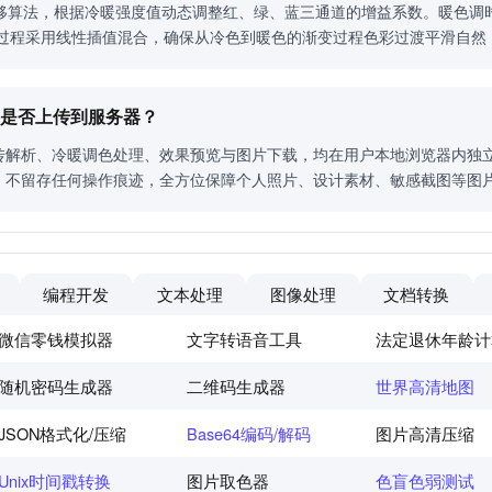
偏移算法，根据冷暖强度值动态调整红、绿、蓝三通道的增益系数。暖色调
个过程采用线性插值混合，确保从冷色到暖色的渐变过程色彩过渡平滑自然
？是否上传到服务器？
传解析、冷暖调色处理、效果预览与图片下载，均在用户本地浏览器内独
、不留存任何操作痕迹，全方位保障个人照片、设计素材、敏感截图等图
编程开发
文本处理
图像处理
文档转换
微信零钱模拟器
文字转语音工具
法定退休年龄计
随机密码生成器
二维码生成器
世界高清地图
JSON格式化/压缩
Base64编码/解码
图片高清压缩
Unix时间戳转换
图片取色器
色盲色弱测试