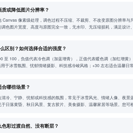
缩画质或降低图片分辨率？
 Canvas 像素级处理，调色过程不压缩、不裁剪、不改变原图分辨率与
的调色图片宽度、高度与原图完全一致，无水印、无压缩损耗，满足设计
有什么区别？如何选择合适的强度？
100 至 100，负值代表冷色调（加蓝增青），正值代表暖色调（加红增黄
0 适用于冰雪氛围、忧郁情绪摄影、科技感冷峻风格；+30 左右适合温馨日
别适合哪些场景？
造清冷、宁静、忧郁或科技感的氛围，常见于冰雪风光、情绪人像、夜景
见于日落黄昏、秋日风景、复古胶片、美食摄影、温馨家居等场景。您可
什么色彩过渡自然、没有断层？