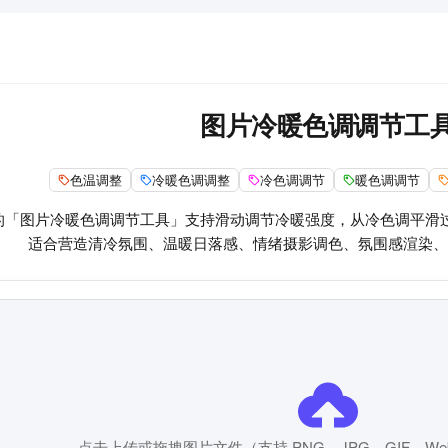
图片冷暖色调调节工
色温调整
冷暖色调调整
冷色调调节
暖色调调节
的「图片冷暖色调调节工具」支持滑动调节冷暖强度，从冷色调平滑
适合营造清冷氛围、温暖日落感、情绪摄影调色、氛围感渲染、
点击上传或拖拽图片文件（支持 PNG、JPG、GIF、We