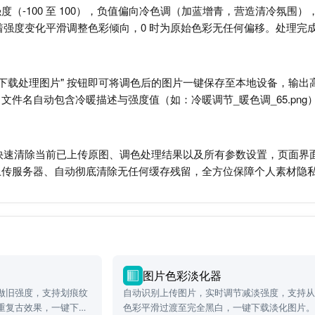
度（-100 至 100），负值偏向冷色调（加蓝增青，营造清冷氛
着强度变化平滑调整色彩倾向，0 时为原始色彩无任何偏移。处理完
"下载处理图片" 按钮即可将调色后的图片一键保存至本地设备，输出
文件名自动包含冷暖描述与强度值（如：冷暖调节_暖色调_65.pn
钮可快速清除当前已上传原图、调色处理结果以及所有参数设置，页面
上传服务器、自动彻底清除无任何缓存残留，全方位保障个人素材隐
图片色彩淡化器
做旧强度，支持划痕纹
自动识别上传图片，实时调节减淡强度，支持
重复古效果，一键下载
色彩平滑过渡至完全黑白，一键下载淡化图片