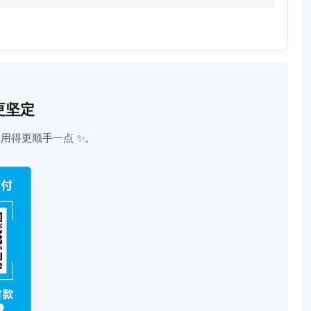
更坚定
用得更顺手一点 ✨。