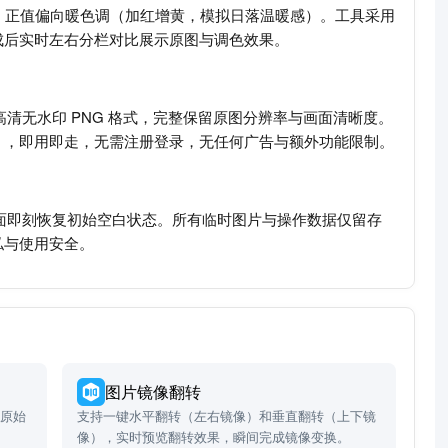
围），正值偏向暖色调（加红增黄，模拟日落温暖感）。工具采用
成后实时左右分栏对比展示原图与调色效果。
高清无水印 PNG 格式，完整保留原图分辨率与画面清晰度。
g），即用即走，无需注册登录，无任何广告与额外功能限制。
界面即刻恢复初始空白状态。所有临时图片与操作数据仅留存
私与使用安全。
图片镜像翻转
从原始
支持一键水平翻转（左右镜像）和垂直翻转（上下镜
。
像），实时预览翻转效果，瞬间完成镜像变换。