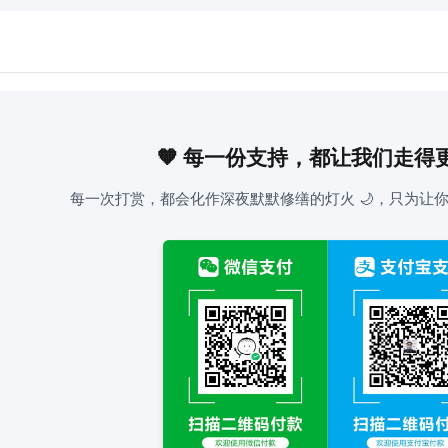
🧡 每一份支持，都让我们走得
每一次打赏，都会化作深夜默默修缮的灯火 🌙，只为让你