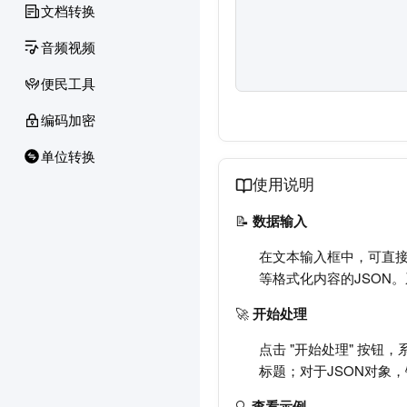
文档转换
音频视频
便民工具
编码加密
单位转换
使用说明
📝
数据输入
在文本输入框中，可直接
等格式化内容的JSON
🚀
开始处理
点击 "开始处理" 按
标题；对于JSON对象
🔍
查看示例