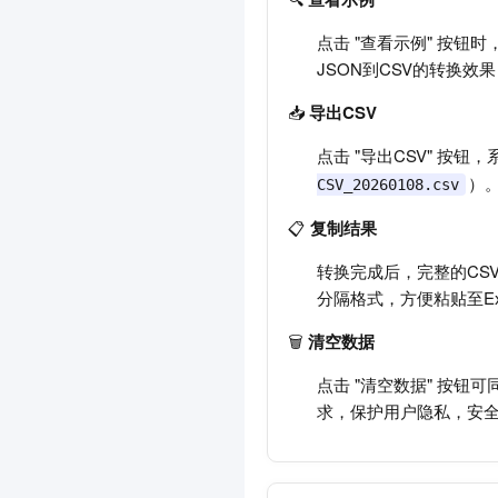
点击 "查看示例" 按
JSON到CSV的转换
📥
导出CSV
点击 "导出CSV" 按
）。
CSV_20260108.csv
📋
复制结果
转换完成后，完整的CS
分隔格式，方便粘贴至Exc
🗑️
清空数据
点击 "清空数据" 按
求，保护用户隐私，安