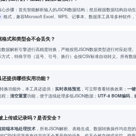
核心步骤：首先智能解析输入的JSON数据结构；然后根据数据结构自动生
格式，兼容Microsoft Excel、WPS、记事本、数据库工具等多种
v
数据格式和类型会不会丢失？
的数据解析引擎进行高精度转换，严格按照JSON数据类型进行对应处理
示方式，特殊字符（逗号、引号、换行）会按CSV标准自动转义。所有数
工具还提供哪些实用功能？
SV转换功能外，本工具还提供：
实时表格预览
，可立即查看转换效果；
一键
流程；
清空重置
功能，便于连续处理多组JSON数据；
UTF-8 BOM编码
，
据会被上传或记录吗？是否安全？
纯前端本地处理技术
，所有JSON解析、表格生成、数据转换操作均在您
成的CSV内容等所有信息均不会离开您的设备，也不会被存储或追踪，彻