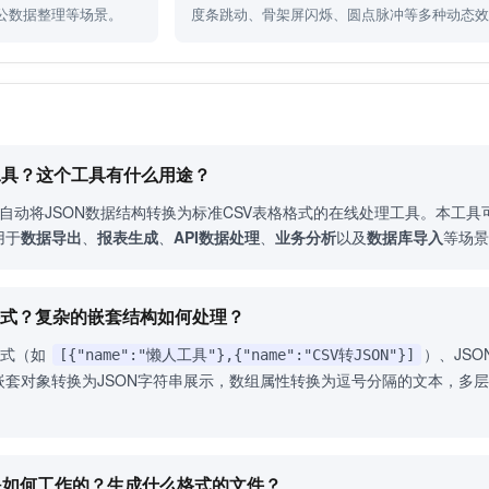
公数据整理等场景。
度条跳动、骨架屏闪烁、圆点脉冲等多种动态
SV工具？这个工具有什么用途？
能够自动将JSON数据结构转换为标准CSV表格格式的在线处理工具。本工
用于
数据导出
、
报表生成
、
API数据处理
、
业务分析
以及
数据库导入
等场景
N格式？复杂的嵌套结构如何处理？
格式（如
）、JS
[{"name":"懒人工具"},{"name":"CSV转JSON"}]
嵌套对象转换为JSON字符串展示，数组属性转换为逗号分隔的文本，多
体是如何工作的？生成什么格式的文件？