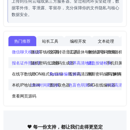
上传到任何云端或第三方服务器。全过程闭环安全处理，数
据零外传、零泄露、零留存，充分保障你的文件隐私与核心
数据安全。
热门推荐
站长工具
编程开发
文本处理
图
微信聊天模拟器
微信零钱模拟器
文字转语音工具
法定退休年龄计算器
身份证号码查询
在线随机点
报名证件照处理
随机密码生成器
二维码生成器
世界高清地图
键盘按键检测
手机归属地
在线字数统计
JSON格式化/压缩
Base64编码/解码
图片高清压缩
摩斯密码编码/解码
节日时间倒
本机IP地址查询
Unix时间戳转换
图片取色器
色盲色弱测试
SVG在线编辑器
中国高清地
查看网页源码
🧡 每一份支持，都让我们走得更坚定