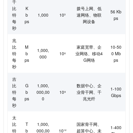
千
比
K
拨号上网、低
56 Kb
特
b
1,000
10³
速网络、物联
ps
每
ps
网设备
秒
兆
比
M
家庭宽带、企
10-50
1,000,
特
b
10⁶
业网络、移动4
0 Mb
000
每
ps
G网络
ps
秒
吉
比
G
1,000,
数据中心、企
1-100
特
b
000,00
10⁹
业骨干网、千
Gbps
每
ps
0
兆光纤
秒
太
比
T
1,000,
国家骨干网、
1-400
特
b
000,00
10¹²
超算中心、未