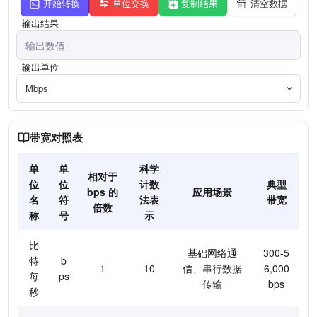
开始转换
单位交换
复制结果
清空数据
输出结果
输出单位
Mbps
带宽对照表
单
单
科学
相对于
位
位
计数
典型
bps 的
应用场景
名
符
法表
带宽
倍数
称
号
示
比
基础网络通
300-5
特
b
1
10
信、串行数据
6,000
每
ps
传输
bps
秒