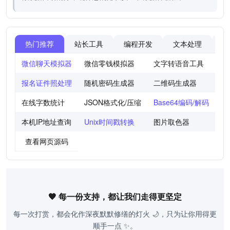
热门推荐
站长工具
编程开发
文本处理
图
微信聊天模拟器
微信零钱模拟器
文字转语音工具
法
报名证件照处理
随机密码生成器
二维码生成器
世
在线字数统计
JSON格式化/压缩
Base64编码/解码
图
本机IP地址查询
Unix时间戳转换
图片取色器
色
查看网页源码
🧡 每一份支持，都让我们走得更坚定
每一次打赏，都会化作深夜默默修缮的灯火 🌙，只为让你用得更
顺手一点 ✨。