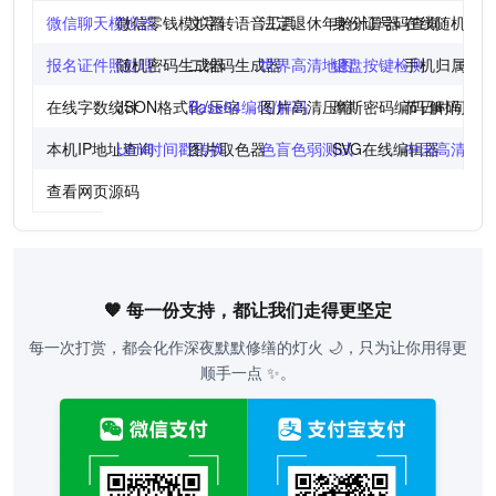
微信聊天模拟器
微信零钱模拟器
文字转语音工具
法定退休年龄计算器
身份证号码查询
在线随机点
报名证件照处理
随机密码生成器
二维码生成器
世界高清地图
键盘按键检测
手机归属地
在线字数统计
JSON格式化/压缩
Base64编码/解码
图片高清压缩
摩斯密码编码/解码
节日时间倒
本机IP地址查询
Unix时间戳转换
图片取色器
色盲色弱测试
SVG在线编辑器
中国高清地
查看网页源码
🧡 每一份支持，都让我们走得更坚定
每一次打赏，都会化作深夜默默修缮的灯火 🌙，只为让你用得更
顺手一点 ✨。