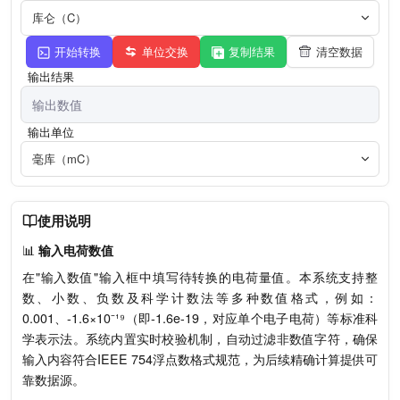
库仑（C）
开始转换
单位交换
复制结果
清空数据
输出结果
输出单位
毫库（mC）
使用说明
📊
输入电荷数值
在"输入数值"输入框中填写待转换的电荷量值。本系统支持整
数、小数、负数及科学计数法等多种数值格式，例如：
0.001、-1.6×10⁻¹⁹（即-1.6e-19，对应单个电子电荷）等标准科
学表示法。系统内置实时校验机制，自动过滤非数值字符，确保
输入内容符合IEEE 754浮点数格式规范，为后续精确计算提供可
靠数据源。