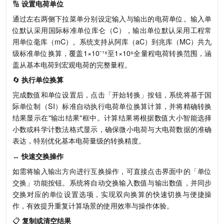
🔢
设置电荷单位
通过左右两侧下拉菜单分别设定输入与输出的电荷单位。输入单
位默认采用国际标准单位库仑（C），输出单位默认采用工程常
用单位毫库（mC）。系统支持从阿库（aC）到兆库（MC）共九
级标准单位换算，覆盖1×10⁻¹⁸至1×10⁶全量程电荷转换范围，涵
盖从基本电荷到宏观电荷的完整量程。
🔄
执行单位换算
完成数值和单位设置后，点击「开始转换」按钮，系统将基于国
际单位制（SI）标准自动执行电荷单位换算计算，并将精确转换
结果显示在"输出结果"框中。计算结果将根据数值大小智能选择
小数或科学计数法格式显示，确保微小电荷与大电荷数据的准确
表达，特别优化基本电荷量级的转换精度。
↔️
快速交换操作
如需将输入输出方向进行互换操作，可直接点击界面中的「单位
交换」功能按钮。系统将自动交换输入数值与输出数值，并同步
交换对应的单位设置选项，实现双向换算的快速切换与便捷操
作，有效提升重复计算场景的使用效率与操作体验。
📋
复制或清空结果