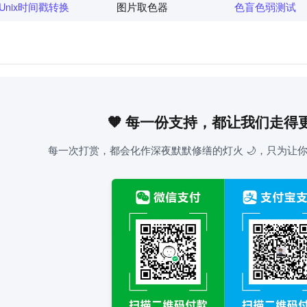
Unix时间戳转换
图片取色器
色盲色弱测试
🧡 每一份支持，都让我们走得
每一次打赏，都会化作深夜默默修缮的灯火 🌙，只为让你