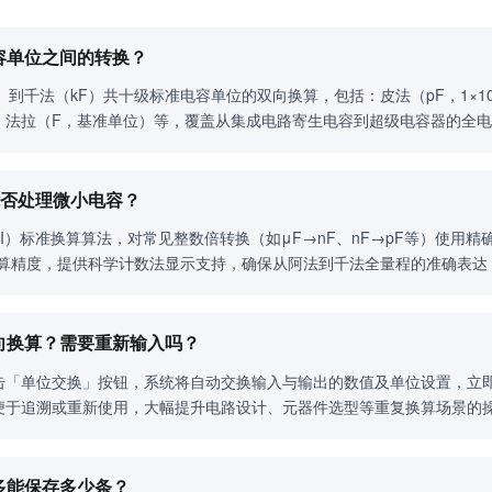
电容单位之间的转换？
千法（kF）共十级标准电容单位的双向换算，包括：皮法（pF，1×10⁻¹² F
 F）、法拉（F，基准单位）等，覆盖从集成电路寄生电容到超级电容器的全
能否处理微小电容？
I）标准换算算法，对常见整数倍转换（如μF→nF、nF→pF等）使用
化计算精度，提供科学计数法显示支持，确保从阿法到千法全量程的准确表
反向换算？需要重新输入吗？
击「单位交换」按钮，系统将自动交换输入与输出的数值及单位设置，立
便于追溯或重新使用，大幅提升电路设计、元器件选型等重复换算场景的
最多能保存多少条？