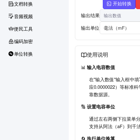
开始转换
文档转换
输出结果
音频视频
输出单位
毫法（mF）
便民工具
编码加密
单位转换
使用说明
📊
输入电容数值
在"输入数值"输入框中填
应0.0000022）等
靠数据源。
🔢
设置电容单位
通过左右两侧下拉菜单分
支持从阿法（aF）到千法
🔄
执行单位换算