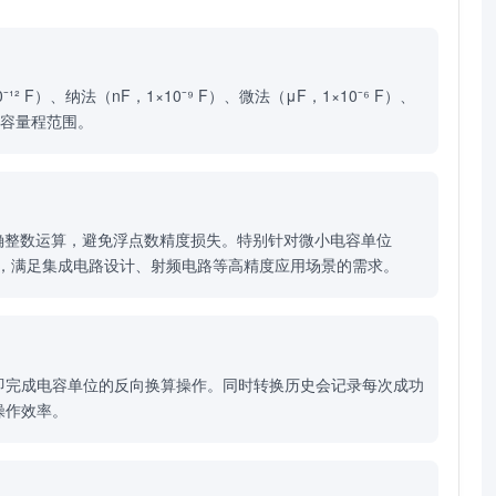
）、纳法（nF，1×10⁻⁹ F）、微法（μF，1×10⁻⁶ F）、
电容量程范围。
精确整数运算，避免浮点数精度损失。特别针对微小电容单位
达，满足集成电路设计、射频电路等高精度应用场景的需求。
即完成电容单位的反向换算操作。同时转换历史会记录每次成功
操作效率。