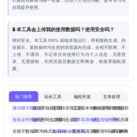
代表绝对标准与唯一答案，仅供个人理性判断、参考学习与
自我提升使用。
🔒 本工具会上传我的使用数据吗？使用安全吗？
绝对安全。本工具100% 前端本地运行，所有随机生成、内
容展示、复制操作均在您的浏览器内完成，全程不联网、不
上传、不缓存、不记录任何使用行为与个人信息，无需登
录、无需授权，关闭页面后数据立即释放，彻底零隐私泄
露。
热门推荐
站长工具
编程开发
文本处理
图
微信聊天模拟器
微信零钱模拟器
文字转语音工具
法定退休年龄计算器
身份证号码查询
在线随机点
报名证件照处理
随机密码生成器
二维码生成器
世界高清地图
键盘按键检测
手机归属地
在线字数统计
JSON格式化/压缩
Base64编码/解码
图片高清压缩
摩斯密码编码/解码
节日时间倒