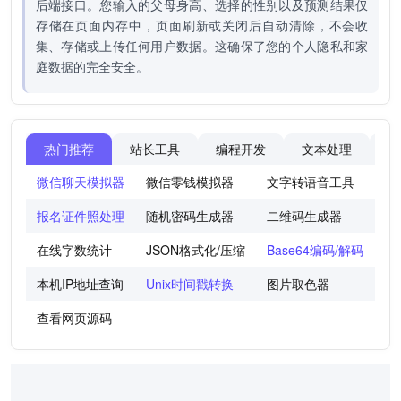
后端接口。您输入的父母身高、选择的性别以及预测结果仅
存储在页面内存中，页面刷新或关闭后自动清除，不会收
集、存储或上传任何用户数据。这确保了您的个人隐私和家
庭数据的完全安全。
热门推荐
站长工具
编程开发
文本处理
图
微信聊天模拟器
微信零钱模拟器
文字转语音工具
法
报名证件照处理
随机密码生成器
二维码生成器
世
在线字数统计
JSON格式化/压缩
Base64编码/解码
图
本机IP地址查询
Unix时间戳转换
图片取色器
色
查看网页源码