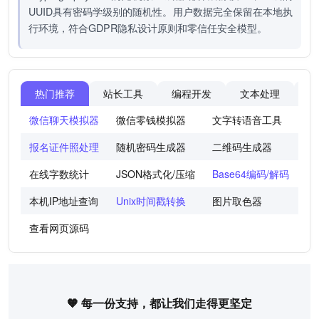
UUID具有密码学级别的随机性。用户数据完全保留在本地执
行环境，符合GDPR隐私设计原则和零信任安全模型。
热门推荐
站长工具
编程开发
文本处理
图
微信聊天模拟器
微信零钱模拟器
文字转语音工具
法
报名证件照处理
随机密码生成器
二维码生成器
世
在线字数统计
JSON格式化/压缩
Base64编码/解码
图
本机IP地址查询
Unix时间戳转换
图片取色器
色
查看网页源码
🧡 每一份支持，都让我们走得更坚定