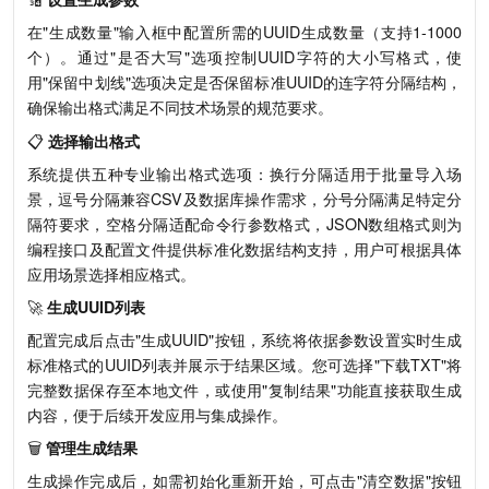
在"生成数量"输入框中配置所需的UUID生成数量（支持1-1000
个）。通过"是否大写"选项控制UUID字符的大小写格式，使
用"保留中划线"选项决定是否保留标准UUID的连字符分隔结构，
确保输出格式满足不同技术场景的规范要求。
📋
选择输出格式
系统提供五种专业输出格式选项：换行分隔适用于批量导入场
景，逗号分隔兼容CSV及数据库操作需求，分号分隔满足特定分
隔符要求，空格分隔适配命令行参数格式，JSON数组格式则为
编程接口及配置文件提供标准化数据结构支持，用户可根据具体
应用场景选择相应格式。
🚀
生成UUID列表
配置完成后点击"生成UUID"按钮，系统将依据参数设置实时生成
标准格式的UUID列表并展示于结果区域。您可选择"下载TXT"将
完整数据保存至本地文件，或使用"复制结果"功能直接获取生成
内容，便于后续开发应用与集成操作。
🗑️
管理生成结果
生成操作完成后，如需初始化重新开始，可点击"清空数据"按钮