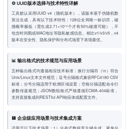
⚙️ UUID版本选择与技术特性详解
工具默认采用UUID v4（随机版本），该版本基于伪随机数
算法生成，具有以下技术特性：128位全局唯一标识符，碰
撞概率极低（需生成2.71×10¹⁸个才有50%碰撞可能），不
包含时间戳或MAC地址等隐私敏感信息。相比v1/v3/v5，v4
版本在安全性、隐私保护和分布式场景下表现最优。
📊 输出格式的技术规范与应用场景
五种输出格式均遵循相应技术标准：换行分隔符（\n）符合
Unix/Linux文本文件规范；逗号分隔格式兼容RFC4180 CSV
标准；分号分隔适用于欧洲区域设置；空格分隔适配命令行
参数传递规范；JSON数组格式严格遵循ECMA-404标准，
支持直接集成到RESTful API响应体或配置文件。
💾 企业级应用场景与技术集成方案
适用于以下技术场景：1）分布式数据库主键生成，避免分