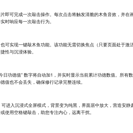
片即可完成一次敲击操作。每次点击将触发清脆的木鱼音效，并在画面中
会实时响应每一次敲击行为。
】也可实现一键敲木鱼功能。该功能无需切换焦点（只要页面处于激
便捷性与沉浸体验。
今日功德值” 数字将自动加1，并实时显示当前累计功德数值。所有数据均
功德值也不会丢失，确保修行记录完整连续。
按钮，可进入沉浸式全屏模式，背景变为纯黑，界面居中放大，营造安静
击或使用空格键敲击，助您专注内心，远离干扰。