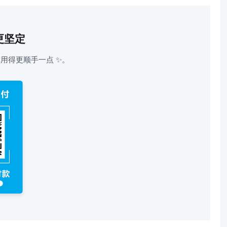
更坚定
用得更顺手一点 ✨。