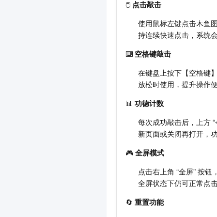
🖱️
点击敲击
使用鼠标左键点击木鱼图
持连续快速点击，系统
⌨️
空格键敲击
在键盘上按下【空格键
放松时使用，提升操作
📊
功德计数
每次成功敲击后，上方 “
新页面或关闭再打开，
🎮
全屏模式
点击右上角 “全屏” 
全屏状态下仍可正常点
🔄
重置功能