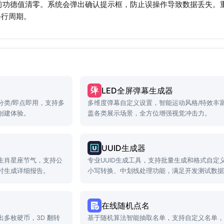
将当前功德值清零。系统会弹出确认提示框，防止误操作导致数据丢失
修行周期。
LED全屏弹幕生成器
分类/即点即用，支持多
多维度弹幕自定义设置，智能运动风格/特效丰
创建体验。
盖各类展示场景，全方位增强视觉冲击力。
UUID生成器
生肖星座节气，支持公
专业UUID生成工具，支持批量生成和格式自定
时生成详细报告。
小写转换、中划线处理功能，满足开发测试数
求。
在线随机点名
多枚硬币，3D 翻转
基于随机算法智能抽取名单，支持自定义名单