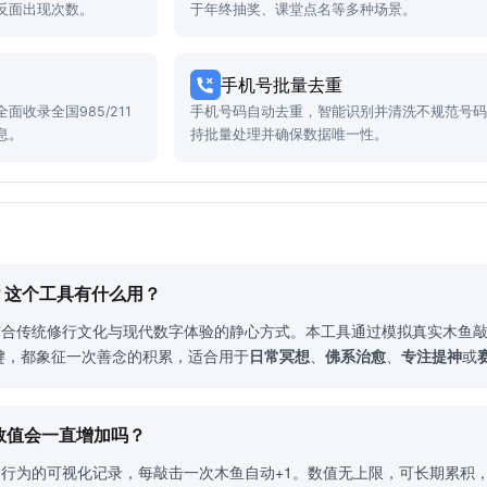
反面出现次数。
于年终抽奖、课堂点名等多种场景。
手机号批量去重
收录全国985/211
手机号码自动去重，智能识别并清洗不规范号
息。
持批量处理并确保数据唯一性。
德？这个工具有什么用？
种结合传统修行文化与现代数字体验的静心方式。本工具通过模拟真实木鱼
键，都象征一次善念的积累，适合用于
日常冥想
、
佛系治愈
、
专注提神
或
？数值会一直增加吗？
善念行为的可视化记录，每敲击一次木鱼自动+1。数值无上限，可长期累