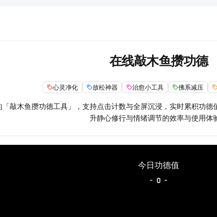
在线敲木鱼攒功德
心灵净化
放松神器
治愈小工具
佛系减压
的「敲木鱼攒功德工具」，支持点击计数与全屏沉浸，实时累积功德
升静心修行与情绪调节的效率与使用体
今日功德值
-
-
0