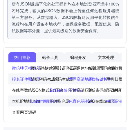
所有JSON反扁平化的处理操作均在本地浏览器环境中100%
闭环完成，输入的JSON数据不会上传至任何远程服务器或
第三方服务。从数据输入、JSON解析到反扁平化转换的全
流程均在用户设备本地执行，确保业务数据、配置信息、隐
私数据等零外泄，提供最高级别的数据安全保障。
热门推荐
站长工具
编程开发
文本处理
图
微信聊天模拟器
微信零钱模拟器
文字转语音工具
法定退休年龄计算器
身份证号码查询
在线随机点
报名证件照处理
随机密码生成器
二维码生成器
世界高清地图
键盘按键检测
手机归属地
在线字数统计
JSON格式化/压缩
Base64编码/解码
图片高清压缩
摩斯密码编码/解码
节日时间倒
本机IP地址查询
Unix时间戳转换
图片取色器
色盲色弱测试
SVG在线编辑器
中国高清地
查看网页源码