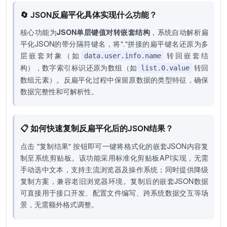
🔄 JSON反扁平化具体实现什么功能？
核心功能为
JSON单层键值对转嵌套结构
，系统自动解析扁
平化JSON的带分隔符键名，将"."拼接的扁平键名还原为多
层嵌套对象（如
转回嵌套结
data.user.info.name
构），数字索引标识还原为数组（如
转回
list.0.value
数组元素）。反扁平化过程中保留原数据的类型特征，确保
数据完整性和可解析性。
📋 如何快速复制反扁平化后的JSON结果？
点击 "复制结果" 按钮即可一键将格式化的嵌套JSON内容复
制至系统剪贴板。该功能采用标准化剪贴板API实现，无需
手动选中文本，支持主流浏览器及操作系统；同时提供降级
复制方案，兼容老旧浏览器环境。复制后的嵌套JSON数据
可直接用于接口开发、配置文件编写、跨系统数据交互等场
景，无需额外格式调整。