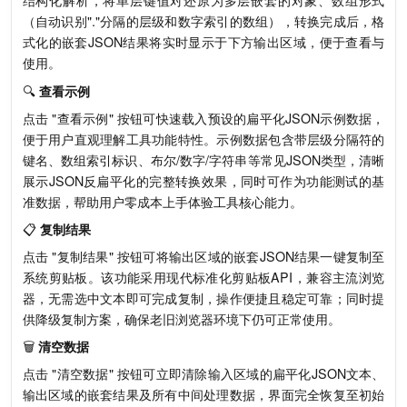
结构化解析，将单层键值对还原为多层嵌套的对象、数组形式
（自动识别"."分隔的层级和数字索引的数组），转换完成后，格
式化的嵌套JSON结果将实时显示于下方输出区域，便于查看与
使用。
🔍
查看示例
点击 "查看示例" 按钮可快速载入预设的扁平化JSON示例数据，
便于用户直观理解工具功能特性。示例数据包含带层级分隔符的
键名、数组索引标识、布尔/数字/字符串等常见JSON类型，清晰
展示JSON反扁平化的完整转换效果，同时可作为功能测试的基
准数据，帮助用户零成本上手体验工具核心能力。
📋
复制结果
点击 "复制结果" 按钮可将输出区域的嵌套JSON结果一键复制至
系统剪贴板。该功能采用现代标准化剪贴板API，兼容主流浏览
器，无需选中文本即可完成复制，操作便捷且稳定可靠；同时提
供降级复制方案，确保老旧浏览器环境下仍可正常使用。
🗑️
清空数据
点击 "清空数据" 按钮可立即清除输入区域的扁平化JSON文本、
输出区域的嵌套结果及所有中间处理数据，界面完全恢复至初始