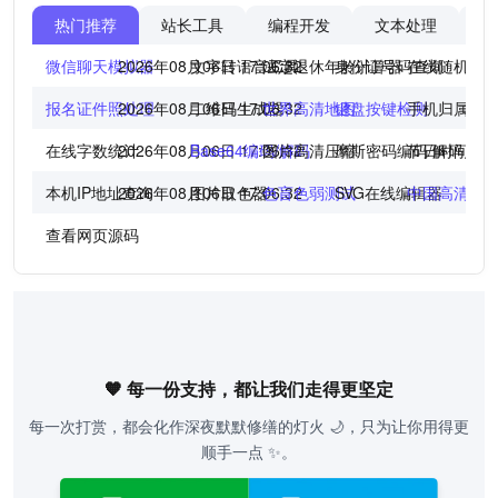
热门推荐
站长工具
编程开发
文本处理
图
微信聊天模拟器
2026年08月06日 17:06:32
文字转语音工具
法定退休年龄计算器
身份证号码查询
在线随机点
报名证件照处理
2026年08月06日 17:06:32
二维码生成器
世界高清地图
键盘按键检测
手机归属地
在线字数统计
2026年08月06日 17:06:32
Base64编码/解码
图片高清压缩
摩斯密码编码/解码
节日时间倒
本机IP地址查询
2026年08月06日 17:06:32
图片取色器
色盲色弱测试
SVG在线编辑器
中国高清地
查看网页源码
🧡 每一份支持，都让我们走得更坚定
每一次打赏，都会化作深夜默默修缮的灯火 🌙，只为让你用得更
顺手一点 ✨。