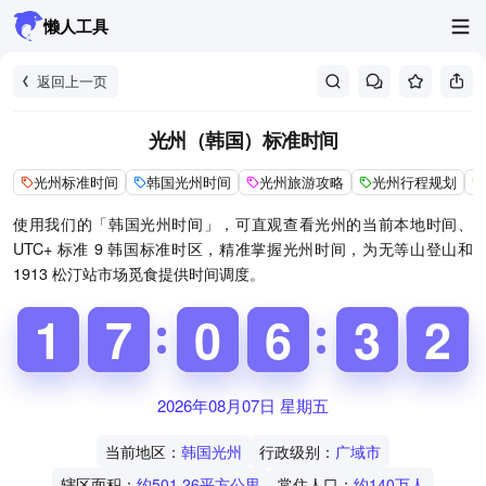
懒人工具
返回上一页
光州（韩国）标准时间
光州标准时间
韩国光州时间
光州旅游攻略
光州行程规划
使用我们的「韩国光州时间」，可直观查看光州的当前本地时间、
UTC+ 标准 9 韩国标准时区，精准掌握光州时间，为无等山登山和
1913 松汀站市场觅食提供时间调度。
1
1
1
1
6
6
7
7
9
9
0
0
5
5
6
6
2
3
3
2
3
2
2026年08月07日 星期五
当前地区：
韩国光州
行政级别：
广域市
辖区面积：
约501.26平方公里
常住人口：
约140万人