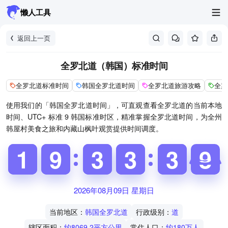
懒人工具
返回上一页
全罗北道（韩国）标准时间
全罗北道标准时间
韩国全罗北道时间
全罗北道旅游攻略
全罗
使用我们的「韩国全罗北道时间」，可直观查看全罗北道的当前本地
时间、UTC+ 标准 9 韩国标准时区，精准掌握全罗北道时间，为全州
韩屋村美食之旅和内藏山枫叶观赏提供时间调度。
1
1
1
1
8
8
9
9
2
2
3
3
2
2
3
3
2
2
3
3
8
9
9
2026年08月09日 星期日
当前地区：
韩国全罗北道
行政级别：
道
辖区面积：
约8069.2平方公里
常住人口：
约180万人